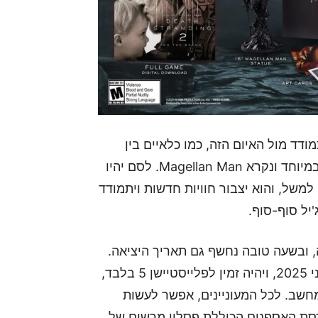
דד מול האיום הזה, כמו כלאיים בין
מכונת לחימה ל-BT שנראה כמו מגה-זורד גרוטסקי במיוחד ונקרא Magellan Man. לסם יהיו
למשל, והוא יצבור חוויות חדשות ויתמודד
יל סוף-סוף.
 ובשעה טובה נחשף גם תאריך היציאה.
Death Stranding 2: On the Beach יצא ב-26 ביוני 2025, ויהיה זמין לפלייסטיישן 5 בלבד,
חשב. לכל המעוניינים, אפשר לעשות
חל מה-17 במרץ 2025, כולל לגרסת האספנים הכוללת פסלון מרשים של