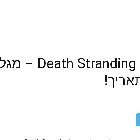
 2: On the Beach
אריך!
ReddIt
X
Facebook