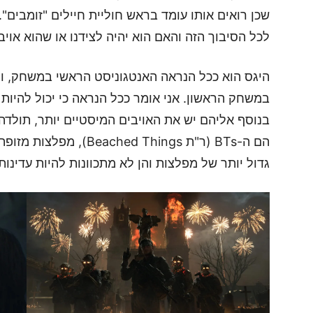
שכן רואים אותו עומד בראש חוליית חיילים "זומבים"
לכל הסיבוך הזה והאם הוא יהיה לצידנו או שהוא אויב מר כמ
היגס הוא ככל הנראה האנטגוניסט הראשי במשחק, וה
במשחק הראשון. אני אומר ככל הנראה כי יכול להיו
הם ה-BTs (ר"ת ed Things
גדול יותר של מפלצות והן לא מתכוונות להיות עדינות.