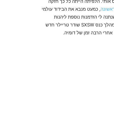
בל Death Stranding פשוט תפס אותי. הלפיתה הייתה כל כך חזקה
אשונה
, כמעט מנבא את הבידוד עולמי
תנה לי הזדמנות נוספת ליהנות
מהמשחק, איך שקוג'ימה ראה אותו באמת. אתמול במהלך כנס SXSW שודר טריילר חדש