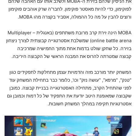
את הניסיון שלהם בזירת ה-MOBA ולשלב אותו עם האהבה שלהם
לפוקימון, כדי להיות מאסטר פוקימון. לחבר'ה שרק אוהבים פוקימון
ורוצים להבין על מה כל ההמולה, אסביר בקצרה מהו MOBA.
MOBA הינה זירת קרב מרובת משתתפים (באנגלית – Multiplayer
online battle arena) שמשלבת אסטרטגייה קבוצתית לצורך ניצחון
בזירה. כל שחקן שולט בדמות אחת מתוך החמישיה שמרכיבה
קבוצה שמטרתה להרוס את המבנה הראשי של הקבוצה היריבה.
המשחק יותר מורכב מזה והדמויות עצמן מתחלקות לתפקידים כגון
"טנק", "מרפא", "עושה נזק" וכו', כלומר כבר בתחילת המשחק עוד
לפני שהתחיל הקרב, מתחילה האסטרטגייה בבניית קבוצה. כמובן
שקבוצה שמאומנת היטב יודעת את התפקיד של כל דמות וכמובן גם
אסטרטגיות תקיפה במהלך המשחק חשובות.