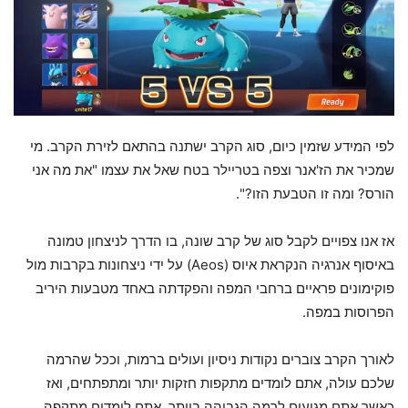
לפי המידע שזמין כיום, סוג הקרב ישתנה בהתאם לזירת הקרב. מי
שמכיר את הז'אנר וצפה בטריילר בטח שאל את עצמו "את מה אני
הורס? ומה זו הטבעת הזו?".
אז אנו צפויים לקבל סוג של קרב שונה, בו הדרך לניצחון טמונה
באיסוף אנרגיה הנקראת איוס (Aeos) על ידי ניצחונות בקרבות מול
פוקימונים פראיים ברחבי המפה והפקדתה באחד מטבעות היריב
הפרוסות במפה.
לאורך הקרב צוברים נקודות ניסיון ועולים ברמות, וככל שהרמה
שלכם עולה, אתם לומדים מתקפות חזקות יותר ומתפתחים, ואז
כאשר אתם מגיעים לרמה הגבוהה ביותר, אתם לומדים מתקפה