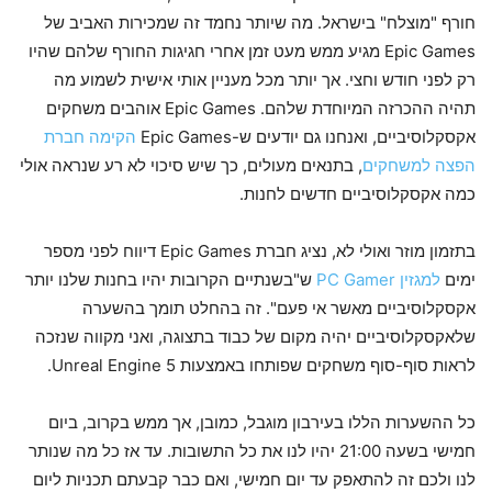
חורף "מוצלח" בישראל. מה שיותר נחמד זה שמכירות האביב של
Epic Games מגיע ממש מעט זמן אחרי חגיגות החורף שלהם שהיו
רק לפני חודש וחצי. אך יותר מכל מעניין אותי אישית לשמוע מה
תהיה ההכרזה המיוחדת שלהם. Epic Games אוהבים משחקים
אקסקלוסיביים, ואנחנו גם יודעים ש-Epic Games
הקימה חברת
הפצה למשחקים
, בתנאים מעולים, כך שיש סיכוי לא רע שנראה אולי
כמה אקסקלוסיביים חדשים לחנות.
בתזמון מוזר ואולי לא, נציג חברת Epic Games דיווח לפני מספר
ימים
למגזין PC Gamer
ש"בשנתיים הקרובות יהיו בחנות שלנו יותר
אקסקלוסיביים מאשר אי פעם". זה בהחלט תומך בהשערה
שלאקסקלוסיביים יהיה מקום של כבוד בתצוגה, ואני מקווה שנזכה
לראות סוף-סוף משחקים שפותחו באמצעות Unreal Engine 5.
כל ההשערות הללו בעירבון מוגבל, כמובן, אך ממש בקרוב, ביום
חמישי בשעה 21:00 יהיו לנו את כל התשובות. עד אז כל מה שנותר
לנו ולכם זה להתאפק עד יום חמישי, ואם כבר קבעתם תכניות ליום