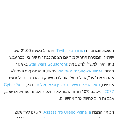
המצגת המדוברת
תשודר ב-Twitch
ותתחיל בשעה 21:00 שעון
ישראל. המכירה תתחיל מיד עם הצעות נבחרות שהוצגו כבר עכשיו.
ניתן יהיה, למשל, להשיג את
Star Wars Squadrons
ב-40%
הנחה.
SnowRunner יהיה גם הוא
עד 40% הנחה (אף פעם לא
אהבתי את "עד", אבל ניחא). אפילו המשחק הנמכר ביותר למחשב
אי פעם,
נטול הבאגים ושעובד מצוין וללא תקלות
בכלל,
CyberPunk
2077
, יגיע עם 10% הנחה שעוד לא החלטתי אם זה מצחיק או עצוב,
אבל זה חייב להיות אחד מהשניים.
הכותר המצוין
Assassin's Creed Valhalla
יגיע גם לעד 20%