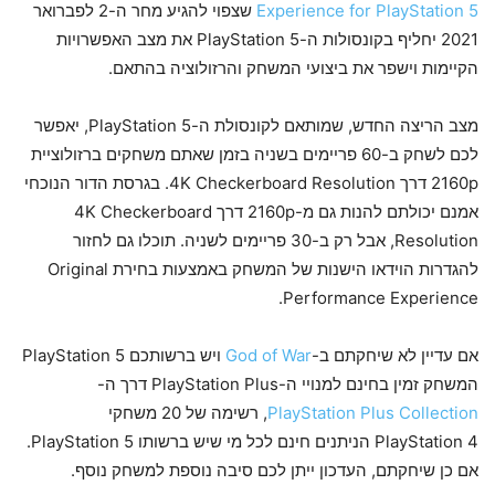
Experience for PlayStation 5
שצפוי להגיע מחר ה-2 לפברואר
2021 יחליף בקונסולות ה-PlayStation 5 את מצב האפשרויות
הקיימות וישפר את ביצועי המשחק והרזולוציה בהתאם.
מצב הריצה החדש, שמותאם לקונסולת ה-PlayStation 5, יאפשר
לכם לשחק ב-60 פריימים בשניה בזמן שאתם משחקים ברזולוציית
2160p דרך 4K Checkerboard Resolution. בגרסת הדור הנוכחי
אמנם יכולתם להנות גם מ-2160p דרך 4K Checkerboard
Resolution, אבל רק ב-30 פריימים לשניה. תוכלו גם לחזור
להגדרות הוידאו הישנות של המשחק באמצעות בחירת Original
Performance Experience.
אם עדיין לא שיחקתם ב-
God of War
ויש ברשותכם PlayStation 5
המשחק זמין בחינם למנויי ה-PlayStation Plus דרך ה-
PlayStation Plus Collection
, רשימה של 20 משחקי
PlayStation 4 הניתנים חינם לכל מי שיש ברשותו PlayStation 5.
אם כן שיחקתם, העדכון ייתן לכם סיבה נוספת למשחק נוסף.