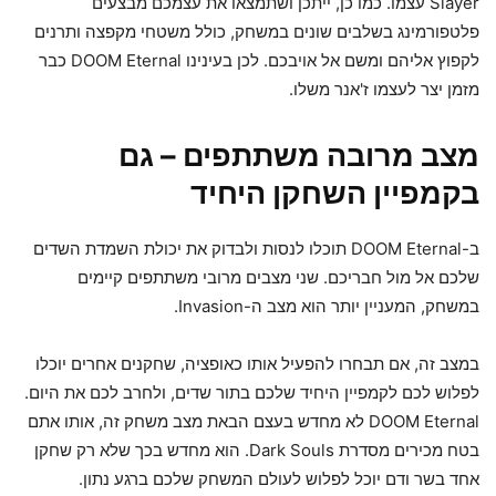
Slayer עצמו. כמו כן, ייתכן ושתמצאו את עצמכם מבצעים
פלטפורמינג בשלבים שונים במשחק, כולל משטחי מקפצה ותרנים
לקפוץ אליהם ומשם אל אויבכם. לכן בעינינו DOOM Eternal כבר
מזמן יצר לעצמו ז'אנר משלו.
מצב מרובה משתתפים – גם
בקמפיין השחקן היחיד
ב-DOOM Eternal תוכלו לנסות ולבדוק את יכולת השמדת השדים
שלכם אל מול חבריכם. שני מצבים מרובי משתתפים קיימים
במשחק, המעניין יותר הוא מצב ה-Invasion.
במצב זה, אם תבחרו להפעיל אותו כאופציה, שחקנים אחרים יוכלו
לפלוש לכם לקמפיין היחיד שלכם בתור שדים, ולחרב לכם את היום.
DOOM Eternal לא מחדש בעצם הבאת מצב משחק זה, אותו אתם
בטח מכירים מסדרת Dark Souls. הוא מחדש בכך שלא רק שחקן
אחד בשר ודם יוכל לפלוש לעולם המשחק שלכם ברגע נתון.