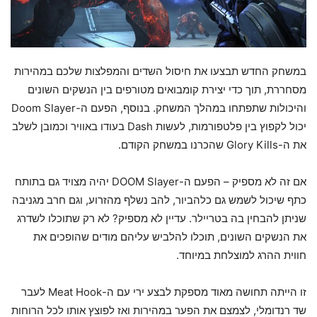
במשחק החדש תבצעו את חיסול השדים והמפלצות שלכם במהירות
מסחררת, תוך כדי יצירת קומבואים מטורפים בין הנשקים השונים
והיכולות שתפתחו במהלך המשחק. בנוסף, הפעם ה-Doom Slayer
יכול לקפוץ בין פלטפורמות, לעשות Dash בעודו באוויר וכמובן לשלב
את ה-Glory Kills שהכרנו במשחק הקודם.
אם זה לא מספיק – הפעם ה-DOOM Slayer יהיה מצויד גם בתותח
כתף שיכול לשמש גם כלהביור, להב נשלף מהזרוע, וגם חרב מגניבה
שניתן להבחין בה בטריילר. עדיין לא מספיק? לא רק שתוכלו לשדרג
את הנשקים השונים, תוכלו להלביש עליהם מודים שהופכים את
חווית ההרג למוצלחת במיוחד.
זו הייתה תחושה מאוד מספקת לבצע ירי עם ה-Meat Hook לעבר
שד רנדומלי, לצמצם את הפער במהירות ואז לפוצץ אותו לכל הרוחות