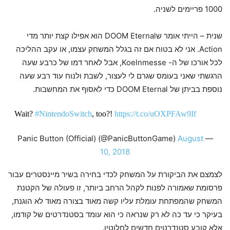
1000 פריימים לשניה.
שנית – הייתי אומר שDOOM Eternal הוא אפילו קצת יותר מדי
Action. אני לא בטוח אם זה בגלל המשחק עצמו, או עקב ההליכה
לכל אורכו של ה- Koelnmesse, אבל לאחר דמו של כרבע שעה
הרגשתי שאני בעומס שגרם לי לעצור, לשבת ולנוח עוד רבע שעה
נוספת בביתן של DOOM Eternal כדי לאסוף את המחשבות.
Wait?
#NintendoSwitch
, too?!
https://t.co/uOXPFAw9If
August
— Panic Button (Official) (@PanicButtonGame)
10, 2018
לצמצם את הביקורת על המשחק לכדי בחירה בשיר מיינסטרים עבור
פרסומת שאמורה לפנות לקהל הרחב ביותר, זו פעולה של הקטנת
המשחק שהמפתחת עומלת עליו קשה מאוד בצורה מאוד לא הוגנת,
בעיקר כי עד כה לא רק שנראה כי הוא עומד בסטנדרטים של קודמו,
אלא קובע סטנדרטים חדשים לחלוטין.