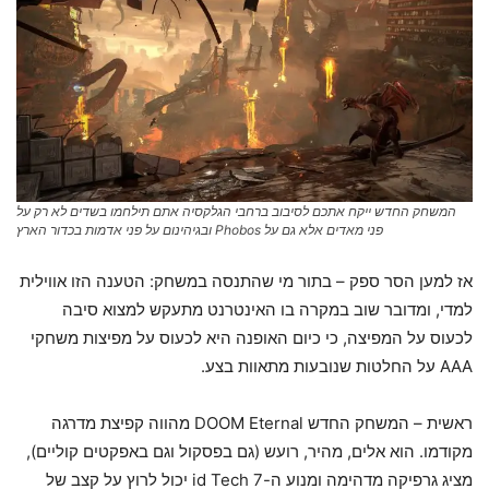
המשחק החדש ייקח אתכם לסיבוב ברחבי הגלקסיה אתם תילחמו בשדים לא רק על
פני מאדים אלא גם על Phobos ובגיהינום על פני אדמות בכדור הארץ
אז למען הסר ספק – בתור מי שהתנסה במשחק: הטענה הזו אווילית
למדי, ומדובר שוב במקרה בו האינטרנט מתעקש למצוא סיבה
לכעוס על המפיצה, כי כיום האופנה היא לכעוס על מפיצות משחקי
AAA על החלטות שנובעות מתאוות בצע.
ראשית – המשחק החדש DOOM Eternal מהווה קפיצת מדרגה
מקודמו. הוא אלים, מהיר, רועש (גם בפסקול וגם באפקטים קוליים),
מציג גרפיקה מדהימה ומנוע ה-id Tech 7 יכול לרוץ על קצב של