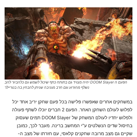
הפעם ה DOOM Slayer יהיה מצויד גם בתותח כתף שיכול לשמש גם כלהביור להב
נשלף מהזרוע וגם חרב מגניבה שניתן להבחין בה בטריילר
במשחקים אחרים שאפשרו פלישה בכל פעם שחקן יריב אחד יכל
לפלוש לעולם השחקן האחר. הפעם 2 חברים יוכלו לשתף פעולה
ולפלוש יחדיו לעולם המשחק של DOOM Slayer תמים שעסוק
בחיסול שדים הנשלטים ע"י המחשב ברינה. מעבר לכך, כמובן
שקיים גם מצב מרובה שחקנים קלאסי, עם חזרתו של מצב ה-