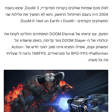
לאלו מכם שפחות שולטים בקורות הפרנצ'ייז, DooM 3, שיצא בשנת
2004 היה בעצם האיתחול הראשון, והוא לא המשיך את עלילות שני
המשחקים הקודמים – DooM ו-DooM II: Hell on Earth.
הפעם, עם יציאתו של DOOM Eternal המפתחים החליטו לקחת את
יכולותיו של ה-DOOM Slayer צעד קדימה, באופן שישפיע על
המשחק עצמו, ואפילו המציא איזה סאב ז'אנר חדש של Action-
RPG-FPS-Platformer על סטרואידים. ARFPS? נראה לי שעליתי
פה על משהו.