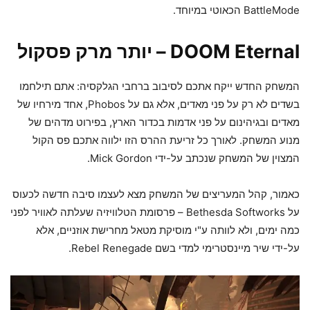
BattleMode הכאוטי במיוחד.
DOOM Eternal – יותר מרק פסקול
המשחק החדש ייקח אתכם לסיבוב ברחבי הגלקסיה: אתם תילחמו
בשדים לא רק על פני מאדים, אלא גם על Phobos, אחד מירחיו של
מאדים ובגיהינום על פני אדמות בכדור הארץ, בפירוט מדהים של
מנוע המשחק. לאורך כל זריעת ההרס הזו ילווה אתכם פס הקול
המצוין של המשחק שנכתב על-ידי Mick Gordon.
כאמור, קהל המעריצים של המשחק מצא לעצמו סיבה חדשה לכעוס
על Bethesda Softworks – פרסומת הטלוויזיה שעלתה לאוויר לפני
כמה ימים, ולא לוותה ע"י מוסיקת מטאל מחרישת אוזניים, אלא
על-ידי שיר מיינסטרימי למדי בשם Rebel Renegade.