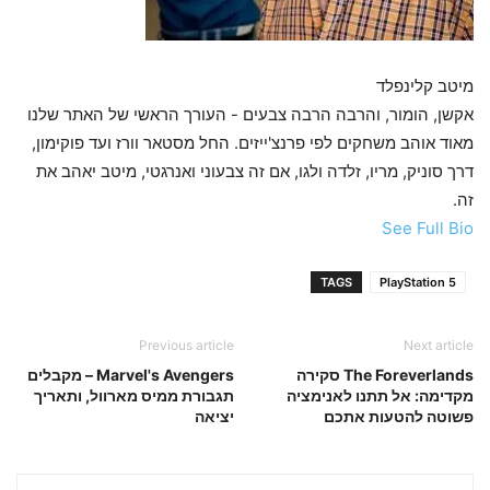
מיטב קלינפלד
אקשן, הומור, והרבה הרבה צבעים - העורך הראשי של האתר שלנו
מאוד אוהב משחקים לפי פרנצ'ייזים. החל מסטאר וורז ועד פוקימון,
דרך סוניק, מריו, זלדה ולגו, אם זה צבעוני ואנרגטי, מיטב יאהב את
זה.
See Full Bio
TAGS
PlayStation 5
Previous article
Next article
The Foreverlands סקירה
Marvel's Avengers – מקבלים
מקדימה: אל תתנו לאנימציה
תגבורת ממיס מארוול, ותאריך
פשוטה להטעות אתכם
יציאה