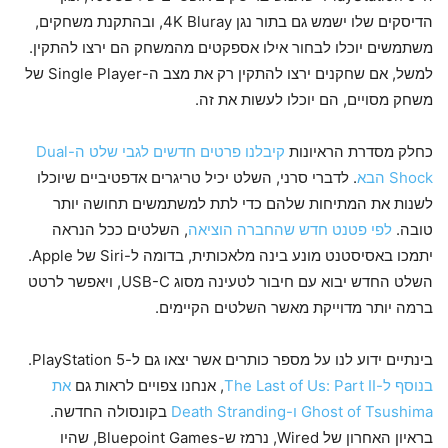
הדיסקים שלו ישמש גם בתור נגן 4K Bluray, ובהתקנת משחקים,
משתמשים יוכלו לבחור אילו אספקטים מהמשחק הם ירצו להתקין.
למשל, אם שחקנים ירצו להתקין רק את מצב ה-Single Player של
משחק מסויים, הם יוכלו לעשות את זה.
כחלק מסדרת הראיונות
קיבלנו פרטים חדשים לגבי שלט ה-Dual
Shock הבא
. לדברי סרני, השלט יכיל טריגרים אדפטיביים שיוכלו
לשנות את המתיחות שלהם כדי לתת למשתמשים תחושה יותר
טובה.
לפי פטנט חדש שהחברה הוציאה
, השלטים ככל הנראה
יתמכו באסיסטנט מונע בינה מלאכותית, בדומה ל-Siri של Apple.
השלט החדש יבוא עם חיבור לטעינה מסוג USB-C, ויאפשר לרטט
ברמה יותר מדוייקת מאשר השלטים הקיימים.
בינתיים ידוע לנו על מספר כותרים אשר יצאו גם ל-PlayStation 5.
בנוסף ל-The Last of Us: Part II
, אנחנו צפויים לראות גם
את
Ghost of Tsushima
ו-Death Stranding
בקונסולה החדשה.
בראיון האחרון של Wired, נרמז ש-Bluepoint Games, שהיו