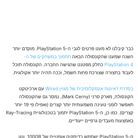
כבר קיבלנו לא מעט פרטים לגבי ה-PlayStation 5. מוקדם יותר
השנה שמענו שהקונסולה הבאה
תתמוך במשחקים של ה-
PlayStation 4
כחלק מפטנט שהגישה החברה. הקונסולה תוכל
לעבוד בתצורה שצורכת פחות חשמל, וככה תהיה יותר אקולוגית.
בסדרת ראיונות אקסקלוסיבית של מגזין Wired
עם ארכיטקט
הקונסולה, מארק סרני (Mark Cerny), נמסר גם שהקונסולה
תאפשר לזמני טעינה משמעותית יותר קצרים (ואפילו פי 19 יותר
קצרים). כמו כן, ה-PlayStation 5 יתמוך בטכנולוגיית Ray-Tracing
באמצעות מעבדים גרפיים ייעודיים.
ה-PlayStation 5 ישתמש בדיסקים אופטיים של 100GB, ונגן