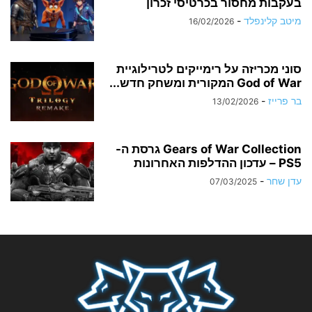
בעקבות מחסור בכרטיסי זכרון
מיטב קלינפלד
-
16/02/2026
סוני מכריזה על רימייקים לטרילוגיית
God of War המקורית ומשחק חדש...
בר פרייז
-
13/02/2026
Gears of War Collection גרסת ה-
PS5 – עדכון ההדלפות האחרונות
עדן שחר
-
07/03/2025