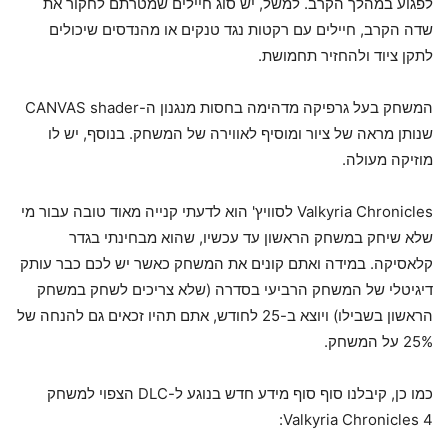
לפגוע במהלך הקרב. למשל, יש סוג חיילים שמטרתם לחקור את
שדה הקרב, חיילים עם רקטות נגד טנקים או מהנדסים שיכולים
לתקן ציוד ולהחזיר תחמושת.
המשחק בעל גרפיקה מדהימה בחסות מנגנון ה-CANVAS shader
שנותן מראה של ציור ומוסיף לאווירה של המשחק. בנוסף, יש לו
מוזיקה מעולה.
Valkyria Chronicles לסוויץ' הוא לדעתי קנייה מאוד טובה עבור מי
שלא שיחק במשחק הראשון עד עכשיו, שהוא מבחינתי בגדר
קלאסיקה. במידה ואתם קונים את המשחק כאשר יש לכם כבר עותק
דיגיטלי של המשחק הרביעי בסדרה (שלא צריכים לשחק במשחק
הראשון בשבילו) ויוצא ב-25 לחודש, אתם תהיו זכאים גם להנחה של
25% על המשחק.
כמו כן, קיבלנו סוף סוף מידע חדש בנוגע ל-DLC הצפוי למשחק
Valkyria Chronicles 4: