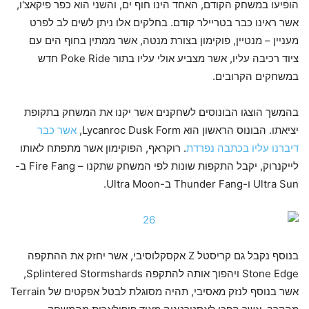
הופיעו במשחק הקודם, האחד הינו חוף ים, והשני הוא כפר פיקאצ'ו,
אשר ראינו כבר בטריילר קודם. בחלקים אלו ניתן לשים לב לפרט
מעניין – מנטיין, פוקימון בצורת מנטה, אשר ממתין בחוף הים עם
ציוד רכיבה עליו, אשר מצביע אולי עליו בתור Poke Ride חדש
במשחקים הקרובים.
בהמשך הוצגו הבונוסים לשחקנים אשר יקנו את המשחק בתקופת
יציאתו. הבונוס הראשון הוא Lycanroc Dusk Form,
אשר כבר
דיברנו עליו בכתבה נפרדת
. רוקראף, הפוקימון אשר מתפתח לאותו
לייקנרוק, יקבל התקפות שונות לפי המשחק שתקנו – Fire Fang ב-
Ultra Sun ו-Thunder Fang ב-Ultra Moon.
בנוסף נקבל גם קריסטל Z אקסקלוסיבי, אשר יחזק את ההתקפה
Stone Edge ויהפוך אותה להתקפה Splintered Stormshards,
אשר בנוסף לנזק מאסיבי, תהיה מסוגלת לבטל אפקטים של Terrain