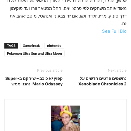
אקשן, הומור, והרבה הרבה צבעים - העורך הראשי של האתר שלנו
מאוד אוהב משחקים לפי פרנצ'ייזים. החל מסטאר וורז ועד פוקימון,
דרך סוניק, מריו, זלדה ולגו, אם זה צבעוני ואנרגטי, מיטב יאהב את
זה.
See Full Bio
TAGS
Gamefreak
nintendo
Pokemon Ultra Sun and Ultra Moon
Previous article
Next article
נחשפים פרטים חדשים על
קפוץ יא כוכב – שיחקנו ב-Super
Xenoblade Chronicles 2
Mario Odyssey ונהננו ממש