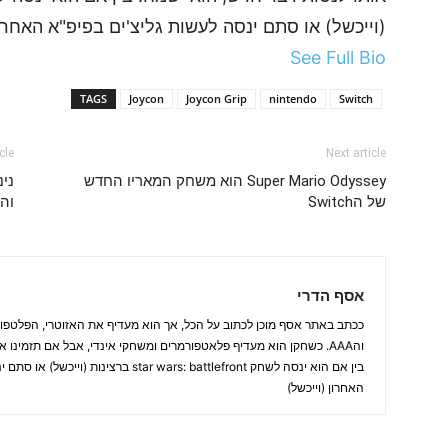
(וייכשל) או סתם ינסה לעשות גליצ'ים בפיפ"א האחרון
See Full Bio
TAGS
Joycon
Joycon Grip
nintendo
Switch
cle
Next article
Super Mario Odyssey הוא משחק המאריו החדש
ני
של הSwitch
והא
אסף הדרי
ככתב באתר אסף מוכן לכתוב על הכל, אך הוא מעדיף את האזוטרי, הפלטפורמ
והAAA. כשחקן הוא מעדיף פלאטפורמרים ומשחקי אינדי, אבל אם תזמינו 
בין אם הוא ינסה לשחק star wars: battlefront ברצ
האחרון (וייכשל)