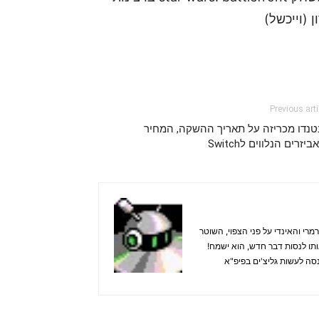
 (וייכשל)
Previous arti
נטנדו מכריזה על תאריך ההשקה, המחיר
ביזרים הנלווים לSwitch
רי והאינדי על פני הצפוי, השוטר
אותו לנסות דבר חדש, הוא ישמח!
ינות (וייכשל) או סתם ינסה לעשות גליצ'ים בפיפ"א