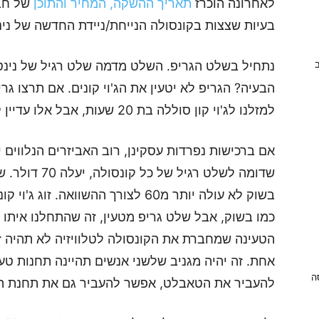
לאחרונה הוכרז
תאריך ההשקה, המחיר והתוכן
של חבי
בעיות שצצות בקונסולה הנייחת/ניידת החדשה של נינ
נתחיל בשלט הגריפ. השלט מדמה שלט רגיל של נינטנד
ב
הבעיה? הגריפ לא יטעין את הג'וי קונים. אם תרצו גר
למזלנו לג'וי קון סוללה בת 20 שעות, אבל אלו עדיין לא חדשות טובות.
אם ברכישות נפרדות עסקינן, רוב האביזרים הנלווים י
הטעינה שמחברת את הקונסולה לטלוויזיה לא תהיה ז
אחת. זה יהיה מגניב שלשני אנשים תהיינה תחנות טע
ניסה
להעביר את הטאבלט, אפשר להעביר גם את תחנת הט