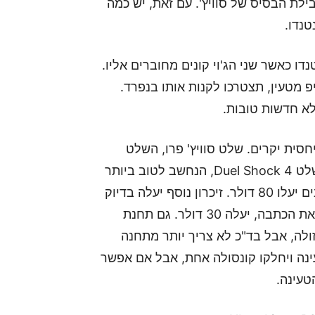
לת הבסיס של סוויץ'. עם זאת, יש כמה
טנדו.
ו כאשר שני הג'וי קונים מחוברים אליו.
יפ מטעין, תצטרכו לקנות אותו בנפרד.
חסית יקרים. שלט סוויץ' פרו, השלט
שדומה לשלט רגיל של כל קונסולה, יעלה 70 דולר. שלט Duel Shock 4, הנחשב לטוב ביותר
בשוק לא עולה יותר מ60 לצורך ההשוואה. זוג ג'וי קונים יעלו 80 דולר. זיכרון נוסף יעלה בדיוק
כמו בשוק, אבל שלט גריפ מטעין, זה שהתחלנו איתו את הכתבה, יעלה 30 דולר. גם תחנת
ולה, אבל בד"כ לא צריך יותר מתחנה
ינה ויחלקו קונסולה אחת, אבל אם אפשר
עינה.