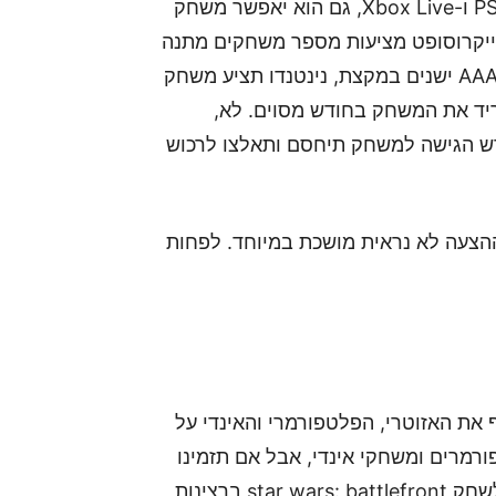
ולבסוף, שירות האונליין של נינטנדו סוויץ'. כמו PS Plus ו-Xbox Live, גם הוא יאפשר משחק
מייקרוסופט מציעות מספר משחקים מתנה
כל חודש, וכוללים משחקי אינדי פופולארים ומשחקי AAA ישנים במקצת, נינטנדו תציע משחק
ה להוריד את המשחק בחודש מסוים. לא,
 הגישה למשחק תיחסם ותאלצו לרכוש
ההצעה לא נראית מושכת במיוחד. לפחות
את האזוטרי, הפלטפורמרי והאינדי על
 מעדיף פלאטפורמרים ומשחקי אינדי, אבל אם תזמינו
אותו לנסות דבר חדש, הוא ישמח! בין אם הוא ינסה לשחק star wars: battlefront ברצינות