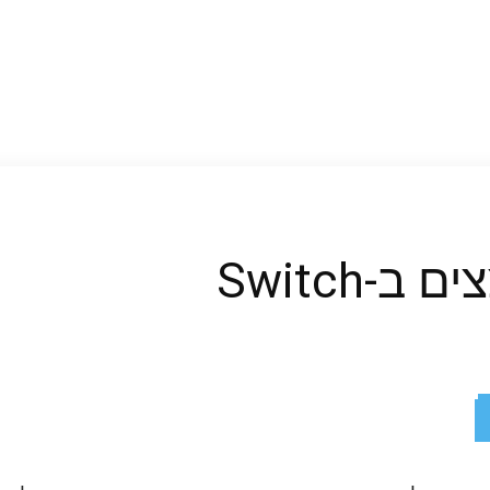
-Switch
ReddIt
X
Facebook