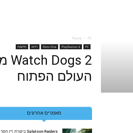
Home
PC
PC
PlayStation 4
Xbox One
וידאו
חדשות
s 2
העולם הפתוח
מאמרים אחרונים
Splatoon Raiders ביקורת: דיו חסר