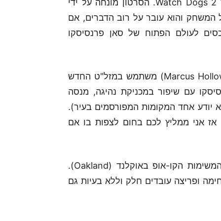
Ubisoft שחררו סרטון משחקיות מודרכת ארוך של Watch Dogs 2. הסרטון מונחה על ידי
 מנהל האנימציה של המשחק והוא עובר על רוב הדברים, אם
סים לעולם הפתוח של סאן פרנסיסקו
אנו צופים בגיבור של המשחק מרקוס הולוואי (Marcus Holloway) משתמש במזל"ט החדש
יסקו עם שיפור במכניקת נהיגה, מנסה
 מצלם סלפי ב-Pier 39 (למי שלא יודע אחד המקומות המפורסמים בעיר).
אז אני ממליץ לכם בחום לצפות בו אם
לקראת סוף הסרטון, אנו מקבלים הצצה לאחת מהמשימות הקו-אופ באוקלנד (Oakland).
מה ופריצה עובדים חלק וללא בעיות גם