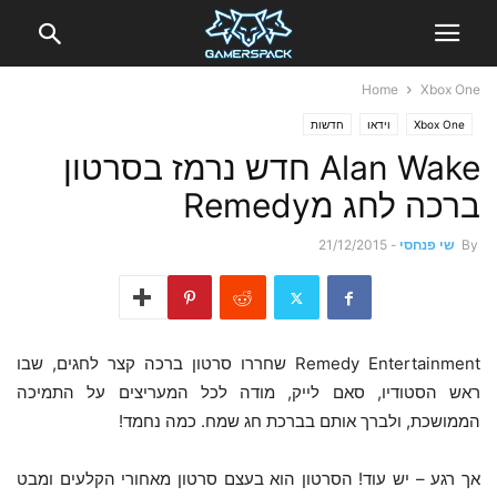
Home
Xbox One
Xbox One
וידאו
חדשות
Alan Wake חדש נרמז בסרטון
ברכה לחג מRemedy
By
שי פנחסי
-
21/12/2015
Remedy Entertainment שחררו סרטון ברכה קצר לחגים, שבו
ראש הסטודיו, סאם לייק, מודה לכל המעריצים על התמיכה
הממושכת, ולברך אותם בברכת חג שמח. כמה נחמד!
אך רגע – יש עוד! הסרטון הוא בעצם סרטון מאחורי הקלעים ומבט