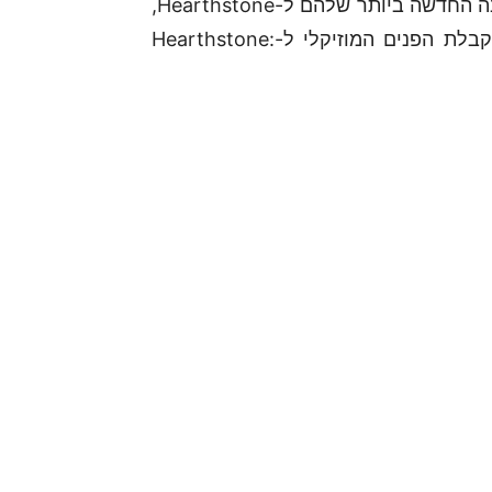
Blizzard מזמינה את כל הלוחמים להתחרות בהרחבה החדשה ביותר שלהם ל-Hearthstone,
שתיקרא The Grand Tournament. צפו בסרטון קבלת הפנים המוזיקלי ל-Hearthstone: