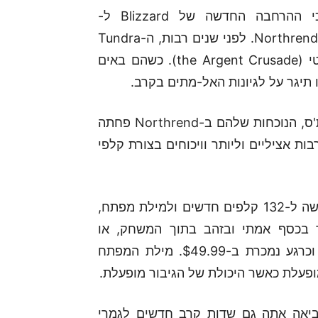
הגיעה השעה לנקות את האבק מהטאבלטים כי ההרחבה החדשה של Blizzard ל-
Hearthstone מזמינה אתכם לארצות הקפואות של Northrend. לפני שנים רבות, ה-Tundra
היתה הבית לטורניר הגדול של מסע הצלב הארג'נטי (the Argent Crusade). כשהם באים
מאז תבוסתו של המנהיג הקפוא של האל-מתים ארת'ס, הנוכחות שלהם ב-Northrend פחתה
ת אציליים וליותר וויכוחים בצורת קלפי
שחקנים שייענו להזמנה להשתתף בטורניר יקבלו גישה ל-132 קלפים חדשים ולמילת מפתח,
חוד בכסף אמתי ובזהב בתוך המשחק, או
בחבילת הזמנה-מוקדמת המכילה עוד 50 חפיסות וכרגע נמכרת ב-$49.99. מילת המפתח
ופעלת כאשר היכולת של הגיבור מופעלת.
ביאה אתה גם שדות קרב חדשים לגמרי