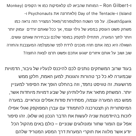
ו-Ron Gilbert –
המוחות שהביאו לנו קלאסיקות כמו אי הקופים (Monkey
Island) ו-Day of the Tentacle (ולאחרונה את Psychonauts ו-
DeathSpank). על פני השטח הפלטפורמר/פאזל המצוייר הזה נראה כמו
משחק פשוט העוסק במסע של גילוי עצמי, אך ככל שאתם יורדים עמוק יותר
ויותר לתוך המערה, תתחילו לפקפק במוסר שלכם ובבחירות שאתם עושים.
השאלה היא כמה אתם תהיו מוכנים לרדת לפני שהמצלמה המעצבנת והחזרה
שוב ושוב על אותם איזורים ישגעו אתכם ופשוט תרצו לצאת החוצה?
בעוד שרוב המשחקים נותנים לכם להיכנס לנעליו של גיבור, הדמויות
שבמערה לא כל כך טהורות והגונות; למען האמת, חלקן ממש
מרושעות. זה טוויסט נחמד, וזה בהחלט הופך את הסיפור למעניין
יותר. המשחק מתאר את עלילותיהן של שבע דמויות מיוחדות אשר,
ממש כמו המערה עצמה, מסתירות סודות אפלים ונוראיים. במערה
המיסתורית הן תצטרכנה להתמודד עם עברן המפוקפק ואולי אפילו
לזכות בהיזדמנות שניה לעשות את הדבר הנכון (או שלא). זהו סיפור
אפל עם הומור שחור ומונולוגים שנוניים – כולם באים מהקול הכל
יודע אשר מלווה את חוקרי המערות דרך המסע המטריד שלהם