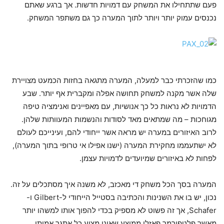
פעם שתתחילו את המשחק עם דמויות חדשות. אך ברגע שאתם
נכנסים עמוק יותר ויותר לתוך המערה כך גם משתפר המשחק.
כמו שהזכרתי כבר למעלה, המערה מתגאה בחזות הכמעט מצויירת
שלה אשר מקנה למשחק תחושה אפלה ומקברית אף יותר. שבע
הדמויות לא נראות כל כך אנושיות, עם מאפיינים ואנימציה טיפה
מגוחכות – מה שמתאים מאד לסודות והנשמות המעוותות שלהן.
לרוב האיזורים במערה יש מראה אשר ייחודי להם, ועינייכם לעולם
לא ישתעממו מחקירת המערה (ישנו אפילו אי טרופי בתוך המערה),
לפחות לא באיזורים שמיועדים לדמויות עצמן.
המערה בסך הכל משחק די מאכזב, לא משנה איך מסתכלים על זה.
נכון, יש בו את השנינות והכתיבה בסטייל הייחודי ל-Gilbert ו-
Schafer, אך זה פשוט לא מספיק בכדי להפוך אותו למשהו יותר
מאשר פלטפורמר פאזלי ממוצע שאינו מציע כל אתגר אמיתי.