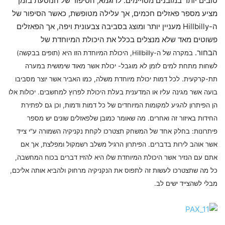
טובים יותר במובנים מסויימים. לדוגמא, הסיפור של הנוסעת בזמן
מציע מספר פאזלים חכמים, אך עלילה מטופשת, כאשר הסיפור של
ה-Hillbilly מעניין יותר ומוצג בסביבה צבעונית ויפה, אך הפאזלים
פשוטים מאד שלא מנצלים בכלל את היכולת המיוחדת של
הבחור.
במקרה של ה-Hillbilly, היכולת המיוחדת הזו היא (תופים בבקשה)
לשחות מתחת למים לזמן לא מוגבל- יכולת אשר מאוד שימושית במערה
תת-קרקעית. לכל דמות יכולת מיוחדת משלה, כמו האביר אשר יוצר מסביבו
בועה אשר מגינה עליו או המדענית בעלת היכולת לפרוץ למחשבים. יכולות אלו
הן הפיתרון להגיע למקומות המיוחדים של כל דמות ודמות, וכן גם לפתירת
החידות באיזור זה ואחרים. מה שאומר כמובן שלפאזלים שונים יש מספר
פיתרונות: בחלק אחד של המשחק תצטרכו לקחת נקניקיה השמורה ע"י צייד
אשר אוהב לירות בדברים. הפיתרון הרגיל משלב רשמקול ומפלצת, אך אם
אתם עם הנזיר אשר היכולת המיוחדת שלו היא להזיז דברים בכוח המחשבה,
כל מה שתצטרכו לעשות זה לתפוס את הנקניקיה מרחוק ולהביא אותה אליכם,
מבלי לשהצייד ישים לב.