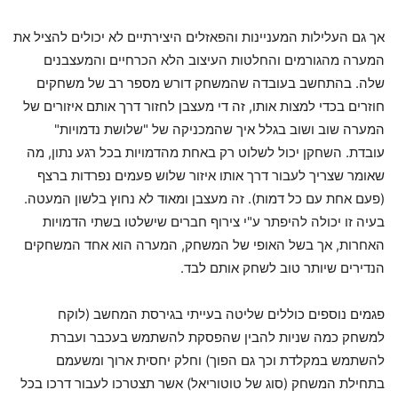
אך גם העלילות המעניינות והפאזלים היצירתיים לא יכולים להציל את
המערה מהגורמים והחלטות העיצוב הלא הכרחיים והמעצבנים
שלה. בהתחשב בעובדה שהמשחק דורש מספר רב של משחקים
חוזרים בכדי למצות אותו, זה די מעצבן לחזור דרך אותם איזורים של
המערה שוב ושוב בגלל איך שהמכניקה של "שלושת נדמויות"
עובדת. השחקן יכול לשלוט רק באחת מהדמויות בכל רגע נתון, מה
שאומר שצריך לעבור דרך אותו איזור שלוש פעמים נפרדות ברצף
(פעם אחת עם כל דמות). זה מעצבן ומאוד לא נחוץ בלשון המעטה.
בעיה זו יכולה להיפתר ע"י צירוף חברים שישלטו בשתי הדמויות
האחרות, אך בשל האופי של המשחק, המערה הוא אחד המשחקים
הנדירים שיותר טוב לשחק אותם לבד.
פגמים נוספים כוללים שליטה בעייתי בגירסת המחשב (לוקח
למשחק כמה שניות להבין שהפסקת להשתמש בעכבר ועברת
להשתמש במקלדת וכך גם הפוך) וחלק יחסית ארוך ומשעמם
בתחילת המשחק (סוג של טוטוריאל) אשר תצטרכו לעבור דרכו בכל