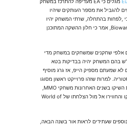
E
מגלים כי EA מעדיפה להתרכז במשחק
ם להגביל את מספר העותקים שיהיו
 כי ,לפחות בהתחלה, שרתי המשחק יהיו
יציבים. עם זאת, Dr. Greg Zeschuk, חצי ממקימי Bioware, אמר כי חלון ההשקה המתוכנן
, עם אלפי שחקנים שמשחקים במשחק מדי
"ש בהם המשחק יהיה בבדיקות בטא
לא שמעתם מספיק הייפ, אז גרג מוסיף
ריה. למרות שזהו פרוייקט ראשון מסוגו
למפתחת, כמה שתהיה מוכשרת, חברות רבות וטובות השיקו בשנים האחרונות משחקי MMO,
ומעטים מאוד מהן זכו להצלחה – בעוד השאר הצטמקו והחווירו אל מול הצלחתו של World of
ז ישנם משחקי MMO מבטיחים נוספים שעתידים לראות אור בשנה הבאה,