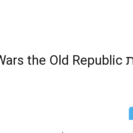
ReddIt
X
Facebook