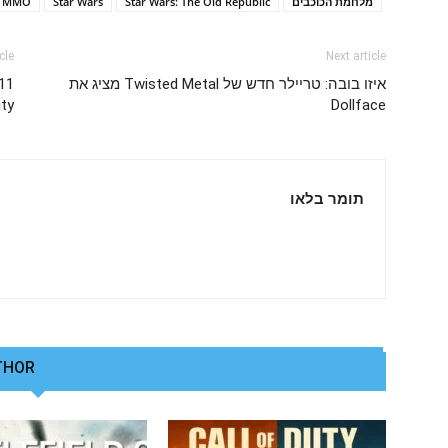
מלחמת הכוכבים
Star Wars: The Old Republic
Star Wars
MMO
cle
Next article
איזו בובה: טריילר חדש של Twisted Metal מציג את
Dollface
City
תומר בלאו
THOR
RELATED ARTICLES