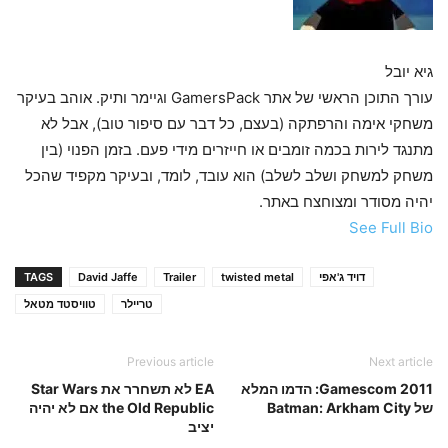
גיא יובל
עורך התוכן הראשי של אתר GamersPack וגיימר ותיק. אוהב בעיקר
משחקי אימה והרפתקה (בעצם, כל דבר עם סיפור טוב), אבל לא
מתנגד לירות בכמה זומבים או חייזרים מידי פעם. בזמן הפנוי (בין
משחק למשחק ושלב לשלב) הוא עובד, לומד, ובעיקר מקפיד שהכל
יהיה מסודר ומצוחצח באתר.
See Full Bio
דויד ג'אפי
twisted metal
Trailer
David Jaffe
TAGS
טריילר
טוויסטד מטאל
Previous article
Next article
Gamescom 2011: הדמו המלא
EA לא תשחרר את Star Wars
של Batman: Arkham City
the Old Republic אם לא יהיה
יציב