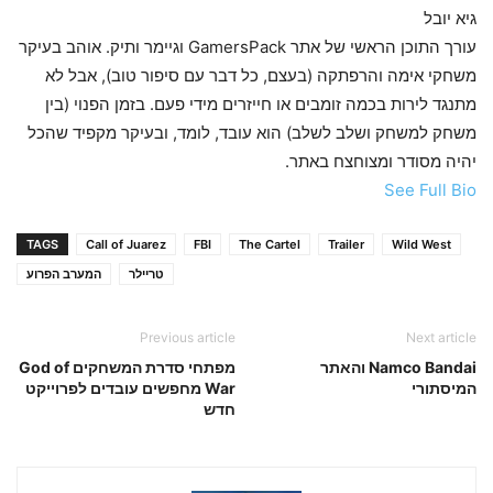
גיא יובל
עורך התוכן הראשי של אתר GamersPack וגיימר ותיק. אוהב בעיקר
משחקי אימה והרפתקה (בעצם, כל דבר עם סיפור טוב), אבל לא
מתנגד לירות בכמה זומבים או חייזרים מידי פעם. בזמן הפנוי (בין
משחק למשחק ושלב לשלב) הוא עובד, לומד, ובעיקר מקפיד שהכל
יהיה מסודר ומצוחצח באתר.
See Full Bio
TAGS
Call of Juarez
FBI
The Cartel
Trailer
Wild West
טריילר
המערב הפרוע
Previous article
Next article
Namco Bandai והאתר
מפתחי סדרת המשחקים God of
המיסתורי
War מחפשים עובדים לפרוייקט
חדש