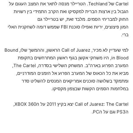
Cartel של Techland. הטריילר מנסה לתאר את המצב העגום על
הגבול בין ארצות הברית למקסיקו ואת הקרב התמידי בין רשויות
החוק למבריחי הסמים. מלבד זאת, יש בטריילר גם
המון פיצוצים, יריות ואפילו סוכנת FBI שממש דומה לשחקנית האלי
ברי.
למי שעדיין לא מכיר, Call of Juarez הראשון, וההמשך שלו, Bound
in Blood, היו משחקי אקשן בגוף ראשון המתרחשים בתקופת
המערב הפרוע בארה"ב. המשחק השלישי בסדרה, The Cartel,
מביא את כל הכאוס של המערב הפרוע אל הזמנים המודרניים,
ומתמקד בשלושה סוכנים אמריקאים המנסים להשליט סדר
במלחמות הסמים הקשות שבצפון מקסיקו.
Call of Juarez: The Cartel יצא בקיץ 2011 על הXBOX 360,
הPS3 וגם על הPC.