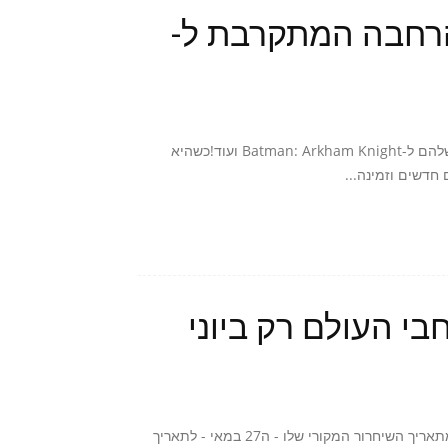
 את ההרחבה המתקרבת ל-
Rocksteady מגיעה לאינטרנט בכדי לחשוף את ההרחבה החדשה שלהם ל-Batman: Arkham Knight ועוד!כשהיא
F.E.A.R 3, משחק ההמשך בסדרת האקשן/אימה המצליחה, נדחה מתאריך השיחרור המקורי שלו - ה27 במאי - לתאריך