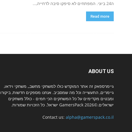
ה24 ביוני. המפתחים לא סיפקו סיבה לדחייה,...
Read more
ABOUT US
גיימרספאק זה אתר המוקדש כולו למשחקי מחשב,, משחקי וידאו,
גיימרים, התעשייה וכל מה שמסביב. אנחנו מספקים חדשות, ביקורו
ומבטים מקדימים על כל המשחקים הכי חמים - כולל משחקים
ישראלים.©2026 GamersPack ישראל. כל הזכויות שמורות.
Contact us:
alpha@gamerspack.co.il