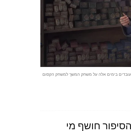
פני Avalanche Software, המפתחים של Hogwarts Legacy, עובדים בימים אלה על משחק המשך למשחק הקסום
– טריילר הסיפור חושף מי