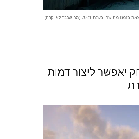
לפני למעלה משנה הוכרז המשחק Gotham Knights, אשר תוכנן לצאת בזמנו מתישהו בשנת 2021 (מה שכבר לא יקרה).
Hog – המשחק יאפשר ליצור דמות
רת