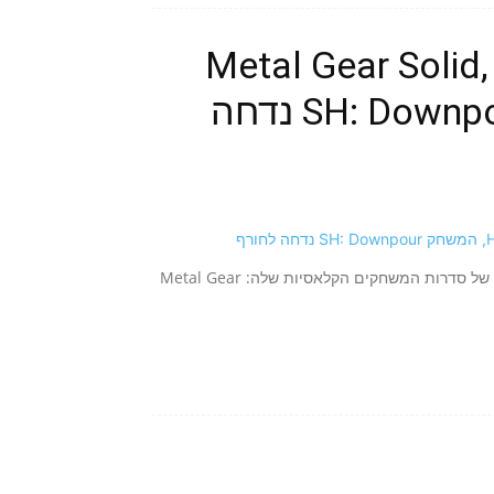
Metal Gear Solid,
Hill הופכים HD, המשחק SH: Downpour נדחה
באירוע טרום-E3 שלה, הודיעה Konami על שלושה אוספים חדשים של סדרות המשחקים הקלאסיות שלה: Metal Gear