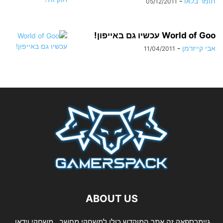
תומר בלאו
-
05/12/2011
World of Goo עכשיו גם באייפון!
אבי קייזרמן
-
11/04/2011
ABOUT US
גיימרספאק זה אתר המוקדש כולו למשחקי מחשב,, משחקי וידאו,