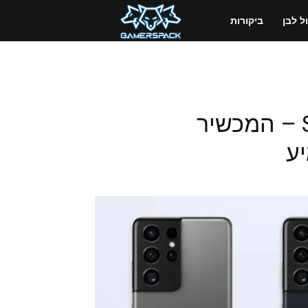
GamersPack
 לבן
ביקורות
ישראל
Samsung Galaxy S21 Ultra – המכשיר
ע