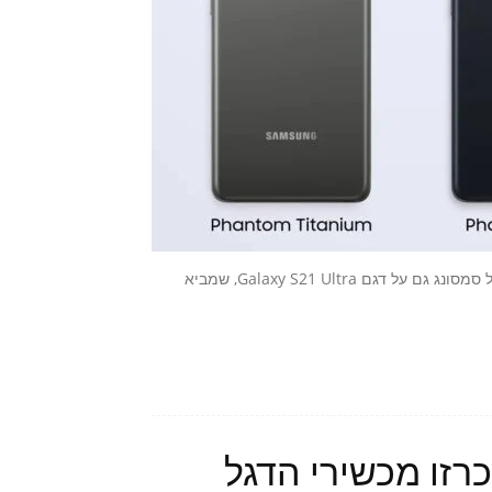
יחד עם מכשירי Samsung Galaxy S21 ו-S21 Plus, הכריזה אתמול סמסונג גם על דגם Galaxy S21 Ultra, שמביא
Samsung G – הוכרזו מכשירי הדגל