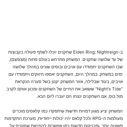
ב-Elden Ring: Nightreign שחקנים יוכלו לשתף פעולה בקבוצות
של עד שלושה שחקנים. המשחק מתרחש בעולם פתוח (מצומצם),
שבו השחקנים יתמודדו עם אויבים ובוסים שונים במהלך שלושה
ימים במשחק. במהלך היום, השחקנים יאספו חיזוקים ויתמודדו עם
אויבים, בעוד שבלילה, אזור המשחק יקטן בשל סערה הנקראת
"Night's Tide" ששואב את החיים של השחקנים ומכוון אותם לקרב
מול בוס, אם השחקנים ינצחו הם יעברו ליום הבא.
המשחק יציע מגוון דמויות חדשות שיתפקדו כמו קלאסים מוכרים
מעולמות ה-RPG ולכל קלאס יהיו יכולות ייחודיות, מערכת התקדמות
פשוטה יותר, ומכניקות חדשות כמו אפשרות להחייאת שחקנים על