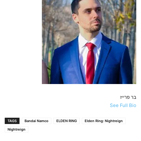
בר פרייז
See Full Bio
TAGS
Bandai Namco
ELDEN RING
Elden Ring: Nightreign
Nightreign