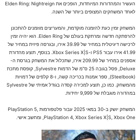
העשיר והמהדורות המיוחדות, הופכים את Elden Ring: Nightreign
לאחד המשחקים המצופים ביותר של השנה.
המשחק זמין כעת להזמנה מוקדמת, והמעריצים מוזמנים להתכונן
להרפתקה חדשה ומרתקת בעולם של Elden Ring. הוא יהיה זמין
לרכישה דיגיטלית במחיר של 39.99 אירו, ובגרסה פיזית במחיר של
41.99 אירו עבור PS5 ו-Xbox Series X|S. בנוסף, תוצע מהדורת
אספנים במחיר של 209.99 אירו, שתכלול את המשחק בגרסת ה-
Deluxe, פסל בגובה 25 ס"מ של הדמות Sylvestre, קופסת מתכת
(Steelbook), ספר אמנות בכריכה קשה, ו-8 קלפים של דמויות
מהמשחק. כמו כן, תוצע למכירה קסדה בגודל אמיתי של Sylvestre
במהדורה מוגבלת של 9,999 יחידות.
המשחק יושק ב-30 במאי 2025 עבור פלטפורמות PlayStation 5,
PlayStation 4, Xbox Series X|S, Xbox One, ומחשב אישי.