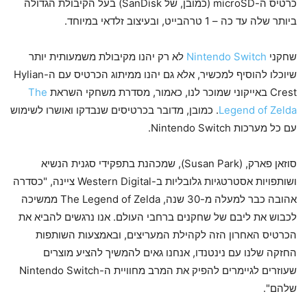
כרטיס ה-microSD (כמובן, של SanDisk) בעל הקיבולת הגדולה
ביותר שלה עד כה – 1 טרהבייט, ובעיצוב זלדאי במיוחד.
שחקני
Nintendo Switch
לא רק יהנו מקיבולת משמעותית יותר
שיוכלו להוסיף למכשיר, אלא גם יהנו ממיתוג הכרטיס עם ה-Hylian
Crest באייקוני שמוכר לנו, כאמור, מסדרת משחקי השראת
The
Legend of Zelda
. כמובן, מדובר בכרטיסים שנבדקו ואושרו לשימוש
עם כל מערכות Nintendo Switch.
סוזאן פארק, (Susan Park), שמכהנת בתפקידי סגנית הנשיא
ושותפויות אסטרטגיות גלובליות ב-Western Digital ציינה, "כסדרה
אהובה כבר למעלה מ-30 שנה, The Legend of Zelda ממשיכה
לכבוש את ליבם של שחקנים ברחבי העולם. אנו נרגשים להביא את
הכרטיס האחרון הזה לקהילת המעריצים, ובאמצעות השותפות
החזקה שלנו עם נינטנדו, אנחנו גאים להמשיך להציע מוצרים
שעוזרים לגיימרים להפיק את המרב מחוויית ה-Nintendo Switch
שלהם".