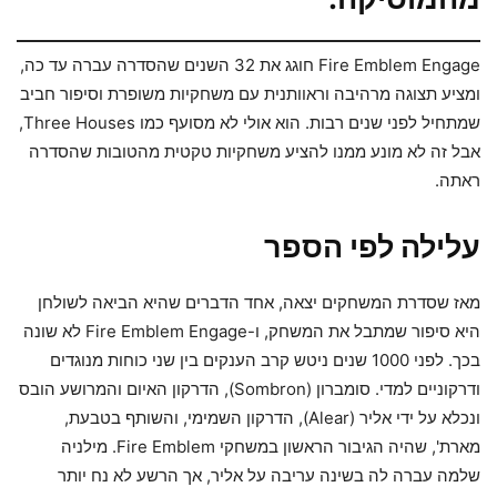
Fire Emblem Engage חוגג את 32 השנים שהסדרה עברה עד כה,
ומציע תצוגה מרהיבה וראוותנית עם משחקיות משופרת וסיפור חביב
שמתחיל לפני שנים רבות. הוא אולי לא מסועף כמו Three Houses,
אבל זה לא מונע ממנו להציע משחקיות טקטית מהטובות שהסדרה
ראתה.
עלילה לפי הספר
מאז שסדרת המשחקים יצאה, אחד הדברים שהיא הביאה לשולחן
היא סיפור שמתבל את המשחק, ו-Fire Emblem Engage לא שונה
בכך. לפני 1000 שנים ניטש קרב הענקים בין שני כוחות מנוגדים
ודרקוניים למדי. סומברון (Sombron), הדרקון האיום והמרושע הובס
ונכלא על ידי אליר (Alear), הדרקון השמימי, והשותף בטבעת,
מארת', שהיה הגיבור הראשון במשחקי Fire Emblem. מילניה
שלמה עברה לה בשינה עריבה על אליר, אך הרשע לא נח יותר