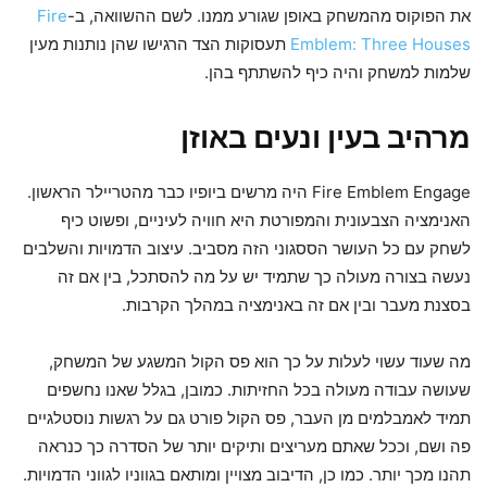
את הפוקוס מהמשחק באופן שגורע ממנו. לשם ההשוואה, ב-
Fire
Emblem: Three Houses
תעסוקות הצד הרגישו שהן נותנות מעין
שלמות למשחק והיה כיף להשתתף בהן.
מרהיב בעין ונעים
באוזן
Fire Emblem Engage היה מרשים ביופיו כבר מהטריילר הראשון.
האנימציה הצבעונית והמפורטת היא חוויה לעיניים, ופשוט כיף
לשחק עם כל העושר הססגוני הזה מסביב. עיצוב הדמויות והשלבים
נעשה בצורה מעולה כך שתמיד יש על מה להסתכל, בין אם זה
בסצנת מעבר ובין אם זה באנימציה במהלך הקרבות.
מה שעוד עשוי לעלות על כך הוא פס הקול המשגע של המשחק,
שעושה עבודה מעולה בכל החזיתות. כמובן, בגלל שאנו נחשפים
תמיד לאמבלמים מן העבר, פס הקול פורט גם על רגשות נוסטלגיים
פה ושם, וככל שאתם מעריצים ותיקים יותר של הסדרה כך כנראה
תהנו מכך יותר. כמו כן, הדיבוב מצויין ומותאם בגווניו לגווני הדמויות.