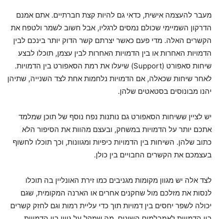
מעבר להעצמה אישית, כדאי גם להיות קצת חברתיים. אתם אמנם
הדרקון השמיימי שכולם נמסים לרגליו, אבל חשוב לשמר ולטפח את
הקשרים האלה. מדי פעם כאשר יצרתם קשר הדוק יותר בינכם לבין
הדמויות האחרות או בין הדמויות האחרות לבין עצמן, תוכלו לבצע
שיחות סאפורט (Support) שיעלו את רמת הסאפורט בין הדמויות.
לאחר שיחות שכאלה, אם הדמויות נלחמות אחת לצד השנייה, שתיהן
יהנו מבונוסים בסטאטים שלהן.
יש לציין ששיחות הסאפורט גם נותנות נפח נוסף של תוכן שמלמד
אתכם יותר על הדמויות במשחק, ובעצם מהוות את הסיפור הלא
כתוב שלהן. השיחות בין הדמויות כיפיות ומגוונות, וכך תוכלו לחשוף
בעצמכם את הקשרים החבויים בין כולן.
לצד אלה יש מגוון מקומות מגניבים כמו זירת האונליין בה תוכלו
לנסות את מזלכם מול שחקנים אחרים או הארנה המקומית, שגם
יכולה לשפר יחסים בין דמויות תוך כדי עליית רמות וגם לחזק קשרים
בין הדמויות לאמבלמים השונים, מה שמקל על גיוון בין הדמויות