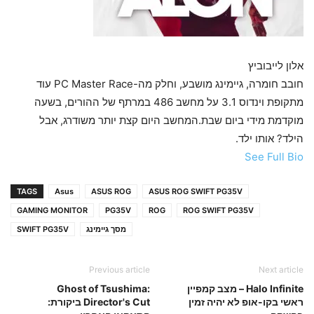
אלון לייבוביץ
חובב חומרה, גיימינג מושבע, וחלק מה-PC Master Race עוד
מתקופת וינדוס 3.1 על מחשב 486 במרתף של ההורים, בשעה
מוקדמת מידי ביום שבת.המחשב היום קצת יותר משודרג, אבל
הילד? אותו ילד.
See Full Bio
TAGS
Asus
ASUS ROG
ASUS ROG SWIFT PG35V
GAMING MONITOR
PG35V
ROG
ROG SWIFT PG35V
מסך גיימינג
SWIFT PG35V
Previous article
Next article
Halo Infinite – מצב קמפיין
Ghost of Tsushima:
ראשי בקו-אופ לא יהיה זמין
Director's Cut ביקורת: