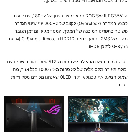
של רוב מסכי המחשב ה-"סטנדרטיים" בשוק).
ה-ROG Swift PG35V מגיע בקצב רענון של 180Hz, עם יכולת
לבצע המהרה (Overclock) לקצב של 200Hz ע"י שינוי הגדרה
פשוטה בתפריט המובנה של המסך. המסך מגיע עם זמן תגובה
מהיר של 2MS, ותומך בתקני HDR10 ו-G-Sync Ultimate (גרסת
G-Sync לתוכן HDR).
כל החומרה הזאת מפעילה לא פחות מ-512 אזורי תאורה שונים עם
יכולת תאורה מקסימלית של לא פחות מ-1000nit בכל אזור, מה
שמזכיר מעט את טכנולוגיית ה-OLED שאנחנו מכירים מטלוויזיות
יוקרה.