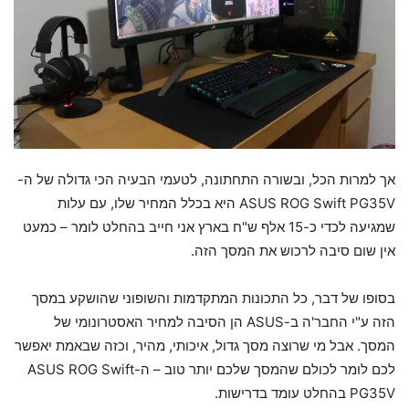
אך למרות הכל, ובשורה התחתונה, לטעמי הבעיה הכי גדולה של ה-
ASUS ROG Swift PG35V היא בכלל המחיר שלו, עם עלות
שמגיעה לכדי כ-15 אלף ש"ח בארץ אני חייב בהחלט לומר – כמעט
אין שום סיבה לרכוש את המסך הזה.
בסופו של דבר, כל התכונות המתקדמות והשופוני שהושקע במסך
הזה ע"י החבר'ה ב-ASUS הן הסיבה למחיר האסטרונומי של
המסך. אבל מי שרוצה מסך גדול, איכותי, מהיר, וכזה שבאמת יאפשר
לכם לומר לכולם שהמסך שלכם יותר טוב – ה-ASUS ROG Swift
PG35V בהחלט עומד בדרישות.