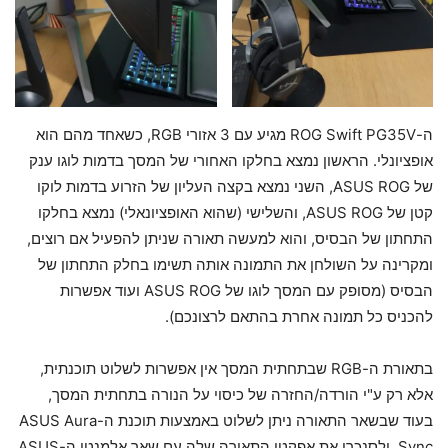
ה-ROG Swift PG35V מגיע עם 3 אזורי RGB, כשאחד מהם הוא
אופציונלי. הראשון נמצא בחלקו האחורי של המסך בדמות לוגו ענק
של ASUS ROG, השני נמצא בקצה העליון של הזרוע בדמות לוקו
קטן של ASUS ROG, והשלישי (שהוא האופציונאלי) נמצא בחלקו
התחתון של הבסיס, והוא למעשה תאורה שניתן להפעיל אם רוצים,
ומקרינה על השולחן את התמונה אותה תשימו בחלק התחתון של
הבסיס (מסופק עם המסך לוגו של ASUS ROG ועוד אפשרות
להכניס כל תמונה אחרת בהתאם לרצונכם).
בתאורת ה-RGB שבתחתית המסך אין אפשרות לשלוט תוכנתית,
אלא רק ע"י הורדה/החזרה של כיסוי על הנורה בתחתית המסך,
בעוד שבשאר התאורה ניתן לשלוט באמצעות תוכנת ה-ASUS Aura
Sync, ולסנכרן את אפקטי התאורה שלה עם שאר אלמנטי ה-ASUS