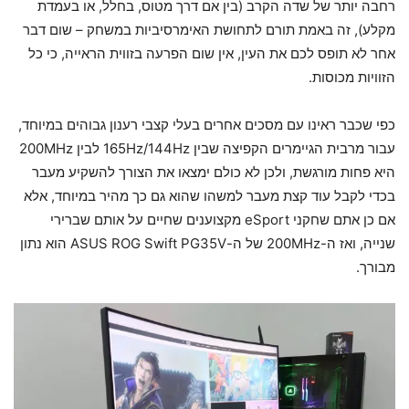
רחבה יותר של שדה הקרב (בין אם דרך מטוס, בחלל, או בעמדת
מקלע), זה באמת תורם לתחושת האימרסיביות במשחק – שום דבר
אחר לא תופס לכם את העין, אין שום הפרעה בזווית הראייה, כי כל
הזוויות מכוסות.
כפי שכבר ראינו עם מסכים אחרים בעלי קצבי רענון גבוהים במיוחד,
עבור מרבית הגיימרים הקפיצה שבין 165Hz/144Hz לבין 200MHz
היא פחות מורגשת, ולכן לא כולם ימצאו את הצורך להשקיע מעבר
בכדי לקבל עוד קצת מעבר למשהו שהוא גם כך מהיר במיוחד, אלא
אם כן אתם שחקני eSport מקצוענים שחיים על אותם שברירי
שנייה, ואז ה-200MHz של ה-ASUS ROG Swift PG35V הוא נתון
מבורך.