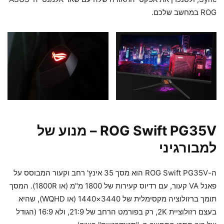
ROG במחשב שלכם.
ROG Swift PG35V – מנוע של
למבורגיני
ה-ROG Swift PG35V הוא מסך 35 אינץ' רחב וקעור המבוסס על
פאנל VA קעור, עם רדיוס קעירות של 1800 מ"מ (או 1800R). המסך
תומך ברזולוציה מקסימלית של 3440×1440 (או WQHD), שהיא
בעצם רזולוציית 2K, רק בפורמט הרחב של 21:9, ולא 16:9 (הגודל