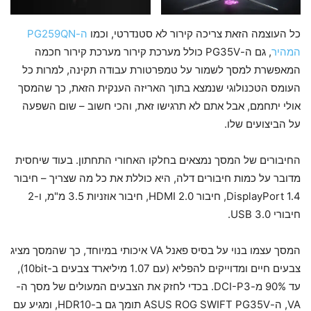
כל העוצמה הזאת צריכה קירור לא סטנדרטי, וכמו
ה-PG259QN
המהיר
, גם ה-PG35V כולל מערכת קירור מערכת קירור חכמה
המאפשרת למסך לשמור על טמפרטורת עבודה תקינה, למרות כל
העומס הטכנולוגי שנמצא בתוך האריזה הענקית הזאת, כך שהמסך
אולי יתחמם, אבל אתם לא תרגישו זאת, והכי חשוב – שום השפעה
על הביצועים שלו.
החיבורים של המסך נמצאים בחלקו האחורי התחתון. בעוד שיחסית
מדובר על כמות חיבורים דלה, היא כוללת את כל מה שצריך – חיבור
DisplayPort 1.4, חיבור HDMI 2.0, חיבור אוזניות 3.5 מ"מ, ו-2
חיבורי USB 3.0.
המסך עצמו בנוי על בסיס פאנל VA איכותי במיוחד, כך שהמסך מציג
צבעים חיים ומדוייקים להפליא (עם 1.07 מיליארד צבעים ב-10bit),
עד 90% מ-DCI-P3. בכדי לחזק את הצבעים המעולים של מסך ה-
VA, ה-ASUS ROG SWIFT PG35V תומך גם ב-HDR10, ומגיע עם