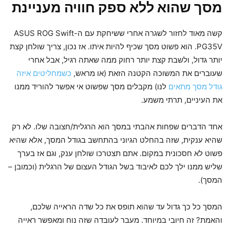
מסך שהוא ללא ספק חוויה מעניינת
קשה מאוד לחזור לשגרה אחרי ששיחקת עם ה-ASUS ROG Swift
PG35V. הוא פשוט מסך שכיף להיות איתו. אז נכון, צריך שולחן קצת
יותר גדול, ולשבת קצת יותר רחוק ממה שאתה רגיל, אבל אחרי
שעוברים את המשוכה הקטנה הזאת (או מראש,
כשמחליטים איזה
גודל מסך מתאים
לנו) מקבלים מסך שפשוט אי אפשר להוריד ממנו
את העיניים, תרתי משמע.
אחד הדברים שפחות אהבתי במסך הוא הרגלית/חצובה שלו. לא רק
שהיא ענקית, שזה בהחלט הגיוני בהתחשב בגודל המסך, אלא שהיא
פשוט לא חסכונית במקום. אתם תצטרכו שולחן ענק, וגם אז בערך
שליש ממנו ילך לכם לאיבוד בשל הגודל העצום של הרגלית (וכמובן –
המסך).
המסך כל כך גדול עד שהוא תופס את כל שדה הראייה שלכם,
והאמת? זה חיובי במיוחד. מעבר לעובדה שזה נוח ומאפשר ראייה