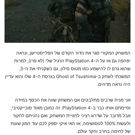
המשחק המקורי סגר את הדור הקודם של הפלייסטיישן, ונראה
יפהפה גם אז על ה-PlayStation 4 הרגיל שלי (לא פרו), למרות
שהוא גרם לו להישמע כמו מטוס סילון. גם כשקניתי את ה-5,
המשכתי לשחק ב-Ghost of Tsushima בגרסת ה-4 שלו והוא עדיין
היה נראה מדהים.
אני מניח שרבים מתלבטים אם המשחק שווה את הכסף במידה
וסיימתם אותו כבר ב-PlayStation 4. זה כמובן מאוד סובייקטיבי,
אבל מדובר על שדרוג רציני לחוויית המשחק, ואם נהניתם לחקור
ולעשות 100% לטסושימה, אז האי איקי יספק לכם עוד המון שעות
של לחימה בחרב וחקר עולם.