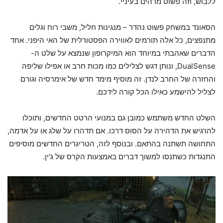
ללבוש, וזה פשוט מדהים בעיניי.
הסאונד במשחק פשוט נהדר – מנגינות חליל, משבי רוח וגלים
מתנפצים, כל אלה תורמים לאווירה הפסטורלית של האי היפני. אחד
הדברים שאהבתי במיוחד הוא המיקרופון שנמצא על שלט ה-
DualSense, ונותן דגש לצלילים כמו מכות חרב או אפילו שליפה
והחזרה של החרב לנדן. זה מוסיף מימד חדש של אימרסיה וגורם
לצליל להישמע כאילו הכל קורה לידכם.
השלט החדש משתמש כמובן גם במנועי הרטט החדשים, ותוכלו
להרגיש את הדהירה על הסוס דרכו. אם תדהרו על שלג או על אדמה,
התחושה תשתנה בהתאם. ובנוסף לזה, הטריגרים החדשים מוסיפים
התנגדות כשתנסו למשוך דברים באמצעות הקרס של ג'ין.