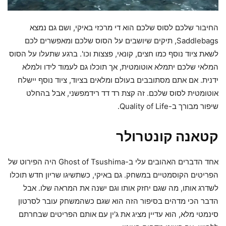
החיבור שלכם לסוס שלכם הוא די מרכזי באיקי, ושם גם נמצא
Saddlebags, תיקים שיושבים על הסוס שלכם ומאפשרים לכם
לשאת ציוד נוסף כמו חצים, קונאי, פצצות וכו'. ברגע שתעלו על הסוס
המלאי שלכם יתמלא אוטומטית, אך תוכלו גם לעמוד לידו ולמלא
ידנית. אם אתם מסתובבים בעולם ומלאים בציוד, ציוד נוסף יישלח
אוטומטית לסוס שלכם. זה קצת רד דד רידמפשני, אבל בהחלט
שיפור מבורך ב-Quality of Life.
קטאנה קונטרולר
אחד הדברים האהובים עלי ב-Ghost of Tsushima היה הפירוט של
הפריטים הקוסמטיים במשחק. גם באיקי, כשתשיגו שריון חדש תוכלו
לשדרג אותו, מה שגם יחזק אותו וגם ישנה את המראה שלו. אבל
הדבר הכי מדהים בסיפור הזה הוא שגם כשהמשחק עובר לסרטון
סינמטי מלא, הוא עדיין מציג את ג'ין עם אותם הפריטים שבחרתם