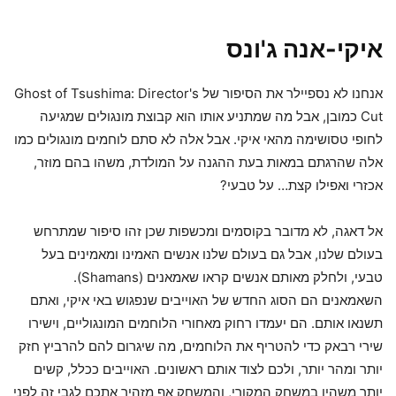
איקי-אנה ג'ונס
אנחנו לא נספיילר את הסיפור של Ghost of Tsushima: Director's
Cut כמובן, אבל מה שמתניע אותו הוא קבוצת מונגולים שמגיעה
לחופי טסושימה מהאי איקי. אבל אלה לא סתם לוחמים מונגולים כמו
אלה שהרגתם במאות בעת ההגנה על המולדת, משהו בהם מוזר,
אכזרי ואפילו קצת… על טבעי?
אל דאגה, לא מדובר בקוסמים ומכשפות שכן זהו סיפור שמתרחש
בעולם שלנו, אבל גם בעולם שלנו אנשים האמינו ומאמינים בעל
טבעי, ולחלק מאותם אנשים קראו שאמאנים (Shamans).
השאמאנים הם הסוג החדש של האוייבים שנפגוש באי איקי, ואתם
תשנאו אותם. הם יעמדו רחוק מאחורי הלוחמים המונגוליים, וישירו
שירי רבאק כדי להטריף את הלוחמים, מה שיגרום להם להרביץ חזק
יותר ומהר יותר, ולכם לצוד אותם ראשונים. האוייבים ככלל, קשים
יותר משהיו במשחק המקורי, והמשחק אף מזהיר אתכם לגבי זה לפני