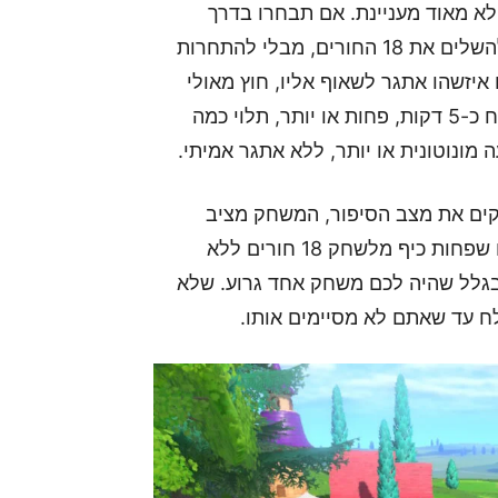
א מאוד מעניינת. אם תבחרו בדרך
הקלה, לשחק 18 חורים במסלול – אתם רק תדרשו להשלים את 18 החורים, מבלי להתחרות
יזשהו אתגר לשאוף אליו, חוץ מאולי
להגיע לניקוד הכי נמוך בסוף 18 החורים. כל חור לוקח כ-5 דקות, פחות או יותר, תלוי כמה
ונוטונית או יותר, ללא אתגר אמיתי.
ים את מצב הסיפור, המשחק מציב
אתכם מול אתגרי ניקוד ושחקני מחשב. ואם יש משהו שפחות כיף מלשחק 18 חורים ללא
מיץ אותו בגלל שהיה לכם משחק אחד גרוע. שלא
ח עד שאתם לא מסיימים אותו.