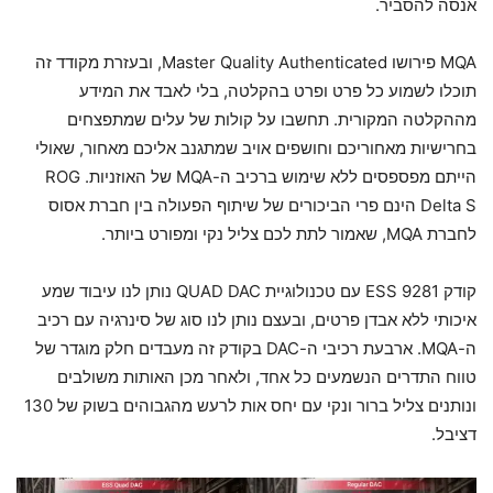
אנסה להסביר.
MQA פירושו Master Quality Authenticated, ובעזרת מקודד זה
תוכלו לשמוע כל פרט ופרט בהקלטה, בלי לאבד את המידע
מההקלטה המקורית. תחשבו על קולות של עלים שמתפצחים
בחרישיות מאחוריכם וחושפים אויב שמתגנב אליכם מאחור, שאולי
הייתם מפספסים ללא שימוש ברכיב ה-MQA של האוזניות. ROG
Delta S הינם פרי הביכורים של שיתוף הפעולה בין חברת אסוס
לחברת MQA, שאמור לתת לכם צליל נקי ומפורט ביותר.
קודק ESS 9281 עם טכנולוגיית QUAD DAC נותן לנו עיבוד שמע
איכותי ללא אבדן פרטים, ובעצם נותן לנו סוג של סינרגיה עם רכיב
ה-MQA. ארבעת רכיבי ה-DAC בקודק זה מעבדים חלק מוגדר של
טווח התדרים הנשמעים כל אחד, ולאחר מכן האותות משולבים
ונותנים צליל ברור ונקי עם יחס אות לרעש מהגבוהים בשוק של 130
דציבל.