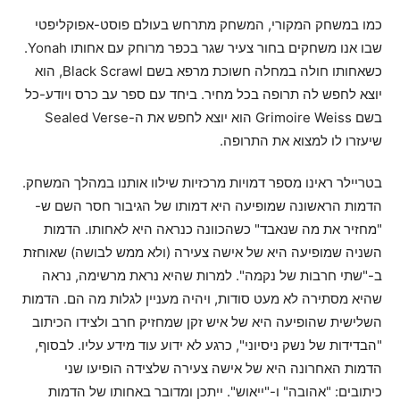
כמו במשחק המקורי, המשחק מתרחש בעולם פוסט-אפוקליפטי
שבו אנו משחקים בחור צעיר שגר בכפר מרוחק עם אחותו Yonah.
כשאחותו חולה במחלה חשוכת מרפא בשם Black Scrawl, הוא
יוצא לחפש לה תרופה בכל מחיר. ביחד עם ספר עב כרס ויודע-כל
בשם Grimoire Weiss הוא יוצא לחפש את ה-Sealed Verse
שיעזרו לו למצוא את התרופה.
בטריילר ראינו מספר דמויות מרכזיות שילוו אותנו במהלך המשחק.
הדמות הראשונה שמופיעה היא דמותו של הגיבור חסר השם ש-
"מחזיר את מה שנאבד" כשהכוונה כנראה היא לאחותו. הדמות
השניה שמופיעה היא של אישה צעירה (ולא ממש לבושה) שאוחזת
ב-"שתי חרבות של נקמה". למרות שהיא נראת מרשימה, נראה
שהיא מסתירה לא מעט סודות, ויהיה מעניין לגלות מה הם. הדמות
השלישית שהופיעה היא של איש זקן שמחזיק חרב ולצידו הכיתוב
"הבדידות של נשק ניסיוני", כרגע לא ידוע עוד מידע עליו. לבסוף,
הדמות האחרונה היא של אישה צעירה שלצידה הופיעו שני
כיתובים: "אהובה" ו-"ייאוש". ייתכן ומדובר באחותו של הדמות