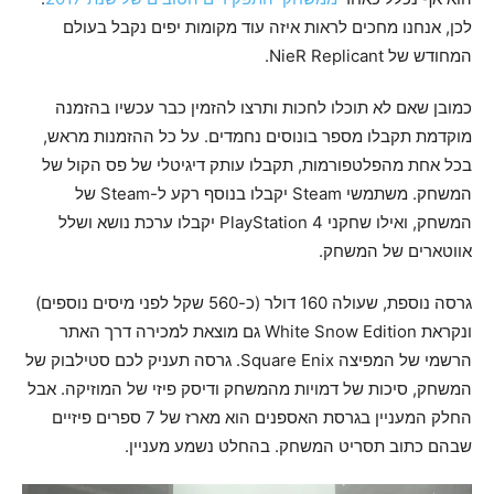
לכן, אנחנו מחכים לראות איזה עוד מקומות יפים נקבל בעולם
המחודש של NieR Replicant.
כמובן שאם לא תוכלו לחכות ותרצו להזמין כבר עכשיו בהזמנה
מוקדמת תקבלו מספר בונוסים נחמדים. על כל ההזמנות מראש,
בכל אחת מהפלטפורמות, תקבלו עותק דיגיטלי של פס הקול של
המשחק. משתמשי Steam יקבלו בנוסף רקע ל-Steam של
המשחק, ואילו שחקני PlayStation 4 יקבלו ערכת נושא ושלל
אווטארים של המשחק.
גרסה נוספת, שעולה 160 דולר (כ-560 שקל לפני מיסים נוספים)
ונקראת White Snow Edition גם מוצאת למכירה דרך האתר
הרשמי של המפיצה Square Enix. גרסה תעניק לכם סטילבוק של
המשחק, סיכות של דמויות מהמשחק ודיסק פיזי של המוזיקה. אבל
החלק המעניין בגרסת האספנים הוא מארז של 7 ספרים פיזיים
שבהם כתוב תסריט המשחק. בהחלט נשמע מעניין.