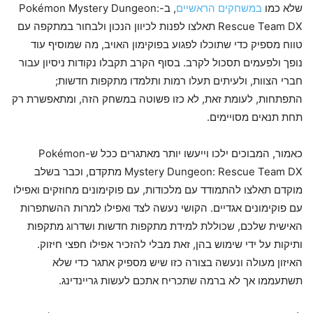
שלא כמו
במשחקים הראשיים
, ב-Pokémon Mystery Dungeon:
Rescue Team DX תאלצו לפנות לכיוון הנכון ולבחור במתקפה עם
טווח מספיק כדי שתוכלו לפגוע בפוקימון האויב, מה שמוסיף עוד
נופך ולפעמים תסכול לקרב. בסוף הקרב תקבלו נקודות ניסיון עבור
חברי הצוות, ולעיתים תעלו רמות ותלמדו מתקפות חדשות;
התפתחות, לעומת זאת, לא כזו פשוטה במשחק הזה, ומתאפשרת רק
תחת תנאים מסויימים.
כאמור, המבוכים ילכו וייעשו יותר מאתגרים ככל ש-Pokémon
Mystery Dungeon: Rescue Team DX מתקדם, וכבר בשלב
מוקדם תאלצו להתמודד עם מלכודות, עם פוקימונים מחוזקים ואפילו
עם פוקימונים אגדיים. הקושי נעשה לצד ואפילו למרות ההשתפרות
האישית שלכם, שכוללת למידת מתקפות חדשות ושדרוג מתקפות
ותיקות על ידי שימוש בהן, זאת מבלי להזכיר אפילו חפצי חיזוק.
האיזון מעולה ונעשה בצורה כזו שיש מספיק אתגר כדי שלא
תשתעממו אך לא ברמה שתכריח אתכם לעשות גריינדינג.