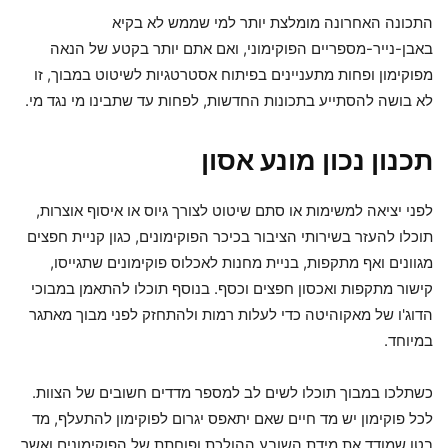
התכונה האחרונה מומלצת יותר למי שממש לא בקיא
באבן-נייר-מספריים הפוקימוני, ואם אתם יותר בקטע של הנאה
מפוקימון ופחות מתעניינים בפיתוח אסטרטגיות לשיטוט במבוך, זו
לא בושה להסתייע בתכונות החדשות, לפחות עד שתבינו מי נגד מי.
תכנון נכון מונע אסון
לפני יציאה למשימות או סתם שיטוט לצורך גיוס או איסוף אוצרות,
תוכלו להעזר בשירותי הציבור בכיכר הפוקימונים, כגון קניית חפצים
מגוונים ואף מתקפות, בניית מחנות לאכלוס פוקימונים שתגייסו,
קישור מתקפות ואכסון חפצים וכסף. בנוסף תוכלו להתאמן במבוכי
הדוג'ו של מאקוהיטה כדי לעלות רמות ולהתחזק לפני מבוך מאתגר
במיוחד.
כשתלכו במבוך תוכלו לשים לב למספר מדדים חשובים של הצוות.
לכל פוקימון יש מד חיים שאם יתאפס יגרום לפוקימון להתעלף, מד
בטן שמודד את מידת השובע ההולכת ופוחתת של הפוקימונים ואשר