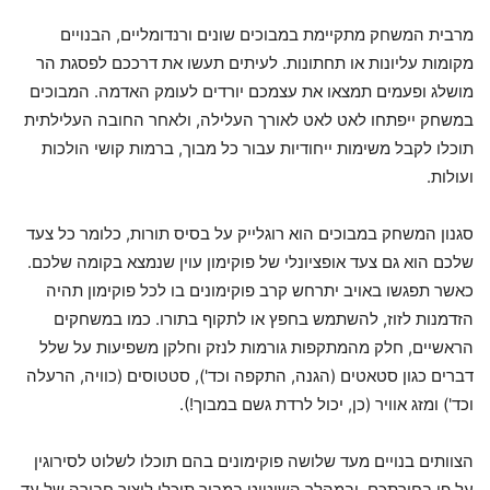
מרבית המשחק מתקיימת במבוכים שונים ורנדומליים, הבנויים
מקומות עליונות או תחתונות. לעיתים תעשו את דרככם לפסגת הר
מושלג ופעמים תמצאו את עצמכם יורדים לעומק האדמה. המבוכים
במשחק ייפתחו לאט לאט לאורך העלילה, ולאחר החובה העלילתית
תוכלו לקבל משימות ייחודיות עבור כל מבוך, ברמות קושי הולכות
ועולות.
סגנון המשחק במבוכים הוא רוגלייק על בסיס תורות, כלומר כל צעד
שלכם הוא גם צעד אופציונלי של פוקימון עוין שנמצא בקומה שלכם.
כאשר תפגשו באויב יתרחש קרב פוקימונים בו לכל פוקימון תהיה
הזדמנות לזוז, להשתמש בחפץ או לתקוף בתורו. כמו במשחקים
הראשיים, חלק מהמתקפות גורמות לנזק וחלקן משפיעות על שלל
דברים כגון סטאטים (הגנה, התקפה וכד'), סטטוסים (כוויה, הרעלה
וכד') ומזג אוויר (כן, יכול לרדת גשם במבוך!).
הצוותים בנויים מעד שלושה פוקימונים בהם תוכלו לשלוט לסירוגין
על פי בחירתכם, ובמהלך השיטוט במבוך תוכלו ליצור חבורה של עד