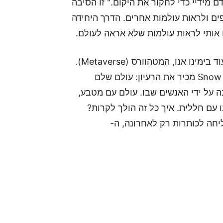
ם מידיי כדי לחקור את היקום." זו הסיבה
פים ולראות עולמות אחרים. הדרך היחידה
אותי לראות עולמות שלא אראה לעולם.
אבל יש יקום אחד שקורם עור וגידים ועלול להבליח עוד בימינו אנו, המטהוורס (Metaverse).
מי שראה או קרא את Ready Player One או Snow Crash מכיר את הרעיון: עולם שלם
 על ידי האנשים שבו. עולם עם מטבע,
עם חללית. איך כל זה הולך לקרות?
חה לכותרות רק לאחרונה, ה-