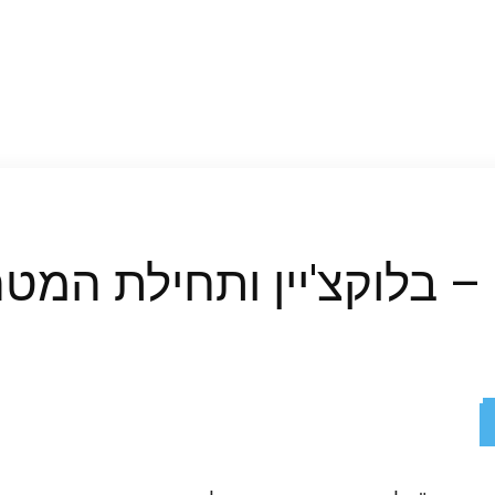
ReddIt
X
Facebook