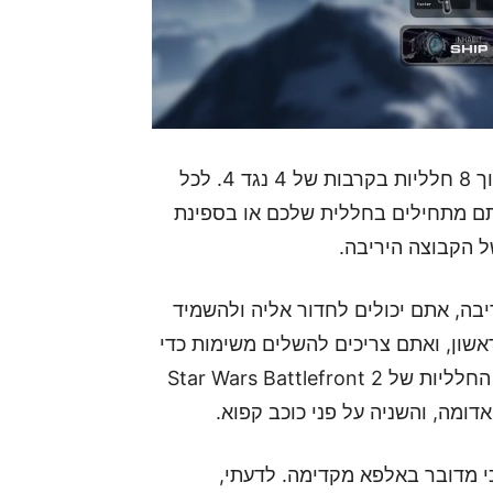
באלפא של Project Genesis יכולנו לבחור אחת מתוך 8 חלליות בקרבות של 4 נגד 4. לכל
תם מתחילים בחללית שלכם או בספינת
 הקבוצה היריבה.
בה, אתם יכולים לחדור אליה ולהשמיד
אשון, ואתם צריכים להשלים משימות כדי
לחבל בספינת האם ולהשמיד אותה, קצת כמו במצב החלליות של Star Wars Battlefront 2
ומה, והשניה על פני כוכב קפוא.
י מדובר באלפא מקדימה. לדעתי,