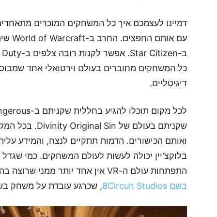
דמיינו לעצמכם איך כל המשחקים המוכרים מתאחדים 
כל המשחקים מחוברים בעולם וירטואלי אחד שמבוסס 
דיגיטליים.
שקניתם בעולם של n
ואותם הכישורים. הדמות תתקיים לנצח, והמידע עליה 
בלוקצ'יין יכולה לעשות לעולם המשחקים. כמי שגדל 
התפתחות עולם ה-VR אין אחד יותר ממני שרוצה בהצלחה של זה. אבל מסתבר שיש –
בשם 8Circuit Studios
, שכרגע עובדת על משחק בשם ject Genesis