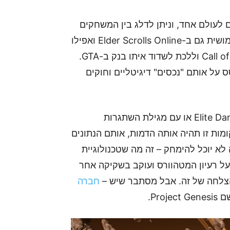
לעולם אחד, וניתן לדלג בין המשחקים
עם אותם החפצים. החרב ב-World of Warcraft שימושית גם ב-Elder Scrolls Online ואפילו
ב-Star Citizen. אפשר לקנות רובה צלפים ב-Call of Duty וללכת לשדוד איתו בנק ב-GTA.
על אותם "נכסים" דיגיטליים וחוקים
לכל מקום תוכלו להגיע בחללית שקניתם ב-Elite Dangerous או עם מגילת השתגרות
Divinity Original Si. בכל המקומות זו תהיה אותה הדמות, אותם הנתונים
לא יוכל להימחק – זה מה שטכנולוגיית
על רעיון המטהוורס ועוקב בשקיקה אחר
חברה
Pro.