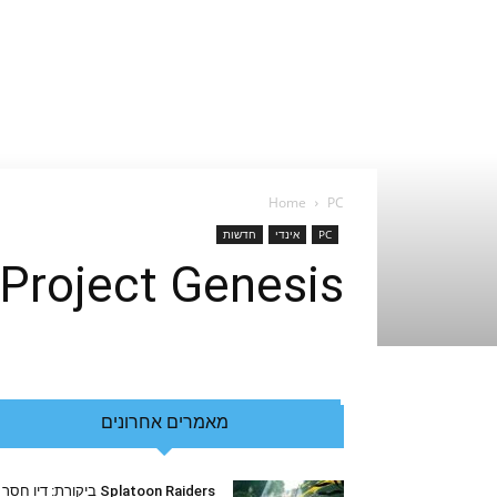
Home
PC
PC
אינדי
חדשות
Project Genesis – בלוקצ'יין ותחילת המטהוורס
מאמרים אחרונים
Splatoon Raiders ביקורת: דיו חסר