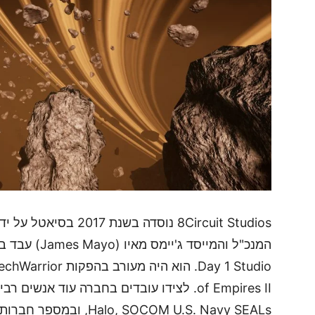
8Circuit Studios נוסדה
of Empires II. לצידו עובדים בחברה עוד א
Halo, SOCOM U.S. Navy SEALs, ובמספר חברות ענק.