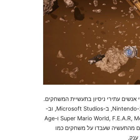
 בשנת 2017 בסיאטל על ידי אנשים עתירי ניסיון בתעשיית המשחקים.
המנכ"ל והמייסד ג'יימס מאיו (James Mayo) עבד ב-Nintendo, ב-Microsoft Studios, וב-
Day 1 Studio. הוא היה מעורב בהפקות Super Mario World, F.E.A.R, MechWarrior ו-Age
נשים רבים מהתעשיה שעבדו על משחקים כמו