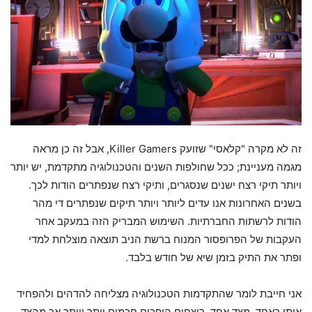
זה לא מקרה "קלאסי" שזועק Killer Gamers, אבל זה כן מראה
מגמה מעניינת; ככל שחולפות השנים והטכנולוגיה מתקדמת, יש יותר
ויותר תיקי רצח ישנים שנסגרים, ותיקי רצח שנפתרים הודות לכך.
בשנים האחרונות אנו עדים ליותר ויותר תיקים שנפתרים די מהר
הודות לרשתות החברתיות. השימוש המבריק הזה במעקב אחר
העקבות של הפרופסור המנוח ברשת הניב תוצאה מוצלחת למדי
ופתר את התיק בזמן שיא של חודש בלבד.
אני חייבת לומר שהתקדמות הטכנולוגיה מצליחה להדהים ולהפחיד
אותי כאחד. מצד אחד, רוצחים הופכים חכמים יותר ויותר אך מהצד