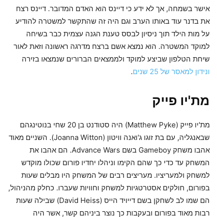
אישר בשמחה, אך לא ידע כי דיינס הוא האדם המדובר. דיינס רצח
את בדנר עוד באותו הערב וגם היה זה שהתקשר למשטרה להודיע
על מות הילד תוך ניסיון לבסס טענת הגנה עצמית כבר בשיחה
למוקד המשטרה. הוא נמצא אשם ברצח מדרגה ראשונה וזאת לאור
שיחת הטלפון שביצע למוקד ולממצאים הברורים שנמצאו בזירה
ונידון למאסר של 25 שנים
.
מת'יו פייק
מת'יו פייק (Matthew Pyke) היה סטודנט בן 20 שחי בנוטינגהם
שבאנגליה, עם בת זוגו ג'ואנה וויטון (Joanna Witton). השניים מאוד
אהבו משחק Gameboy בשם Advance Wars. הם אהבו את
המשחק עד כדי כך שהם הקימו וניהלו יחדיו פורום שכולו מוקדש
למשחק ולמעריציו. מעריצים רבים של המשחק היו מבלים שעות
בפורום, חולקים אסטרטגיות למשחק וחוויות שעברו. כחלק מהניהול,
הם שמו לב לשחקן בשם דייויד הייס (David Heiss) שבילה שעות
רבות מאוד בפורום ובעקבות כך נוצר ביניהם קשר, אשר היה