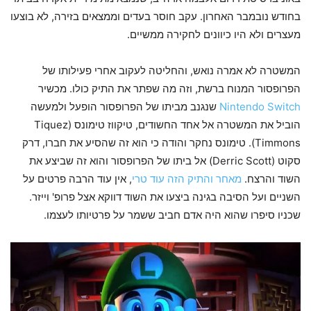
בחודש נובמבר האחרון. עקב חוסר בעדים וממצאים בזירה, לא בוצעו
מעצרים ולא היו כיוונים לחקירה ממשיים.
המשטרה לא אמרה נואש, והחליטה לעקוב אחרי פעילותו של
הפרופסור המנוח ברשת, וזה מה שפתר את התיק כולו. מכשיר
Nintendo Switch
שנגנב מביתו של הפרופסור הופעל ולמעשה
הוביל את המשטרה אל אחד החשודים, טיקווז טימונס (Tiquez
Timmons). טימונס נחקר והודה כי הוא זה שהסיע את חברו, דרק
סקוט (Derric Scott) אל ביתו של הפרופסור והוא זה שביצע את
השוד והרצח.
מאחר והתיק הזה עוד טרי
, אין עוד הרבה פרטים על
השניים ועל הסיבה בגינה ביצעו את השוד דווקא אצל פרופ' וייזר.
שכניו סיפרו שהוא היה אדם חביב ששמר על פרטיותו לעצמו.