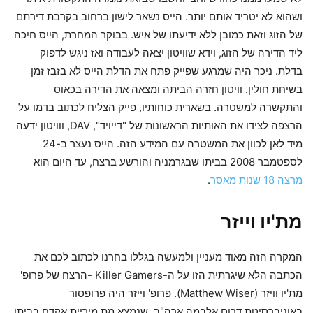
ושהוא לא יטריד אותם יותר. הייס נשאר לישון ברחוב בקרבת דירתם
של הזוג וזאת כמובן ללא ידיעתו של איש. בבוקר המחרת, הייס חיכה
ליד הדירה של הזוג, וידא שוויטון יצאה לעבודה ואז ניגש לדפוק
בדלת. ניכר היה שמרגע שפייק פתח את הדלת הייס לא בזבז זמן
בשיחת חולין. וויטון חזרה הביתה ומצאה את הדירה בכאוס
והתקשרה למשטרה. בשארית כוחותיו, פייק הצליח לכתוב בדמו על
הרצפה לצידו את האותיות הראשונות של "דייויד", DAV, ווויטון ידעה
מיד לאן לכוון את המשטרה עם המידע הזה. הייס נעצר ב-24
לספטמבר 2008 בביתו שבגרמניה והורשע ברצח, עד היום הוא
מרצה 18 שנות מאסר
.
מת'יו וייזר
המקרה הזה מאוד מעניין ולמעשה בגללו בחרנו לכתוב לכם את
הכתבה הלא שיגרתית הזו על ה-Killer Gamers -הרצח של פרופ'
מת'יו וויזר (Matthew Wiser). פרופ' וייזר היה פרופסור
באוניברסיטת דרום אלבמה ארה"ב, שנמצא מת מיריית אקדח בביתו