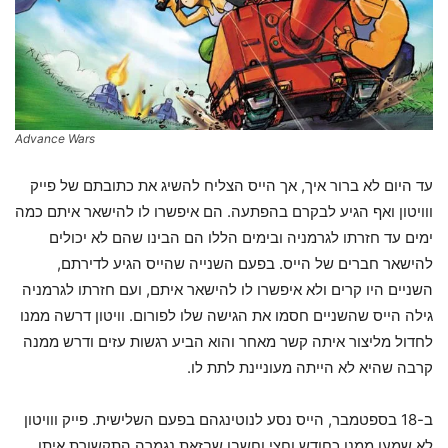
Advance Wars
עד היום לא ברור איך, אך הייס הצליח להשיג את כתובתם של פייק
ווויטון ואף הגיע לבקרם בהפתעה. הם איפשרו לו להישאר איתם כמה
ימים עד חזרתו לגרמניה ובימים הללו הם הבינו שהם לא יכולים
להישאר חברים של הייס. בפעם השנייה שהייס הגיע לדירתם,
השניים היו קרים ולא איפשרו לו להישאר איתם, ועם חזרתו לגרמניה
גילה הייס שהשניים חסמו את הגישה שלו לפורום. וויטון דרשה ממנו
לחדול מליצור איתה קשר מאחר והוא הביע רגשות עזים ודרש ממנה
קרבה שהיא לא הייתה מעוניינת לתת לו.
ב-18 בספטמבר, הייס נסע לנוטינגהם בפעם השלישית. פייק ווויטון
לא שמעו ממנו כחודש וחצי וחשבו שבזאת נגמרה התקשורת איתו