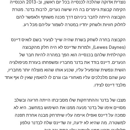
נוצרית אדוקה שהלכה לכנסייה בכל יום ראשון, וב-2013 הכנסייה
הקימה קבוצת גיימרים בה היו שישה נערים, לרבות בדנר. מטרת
הקבוצה הייתה לחבר ביניהם דרך מכנה משותף ולאפשר להם
לחלוק חוויות ולשחק יחדיו במטרה לשמור עליהם מכל רע.
הקבוצה בחרה לשחק בשרת שהיה שייך לצעיר בשם לואיס דיינס
(Lewes Daynes), ולמרות שדיינס לא היה חלק מהקבוצה
הקהילתית שלהם בכנסייה הוא הפך במהרה להיות חבר של
הנערים. דיינס בודד את בדנר מחבריו ומשפחתו בעזרת מניפולציה
רגשית ונפשית שהפעיל עליו, שכנע אותו שהוא מוצלח יותר מחבריו,
טען שהם מלכלכים עליו מאחורי גבו וגרם לו להאמין שאין לו אף אחד
מלבד דיינס לצידו.
מצבו של בדנר וההתרחקות שלו מסביבתו הייתה חריגה ובשלב
מסויים אימו של בדנר מנעה ממנו את השימוש במחשב. היא לא
סמכה על דיינס ואפילו איימה עליו שיתרחק מבנה אחרת תפנה
למשטרה. מה שהיא לא ידעה, זה שדיינס שלח לבדנר טלפון