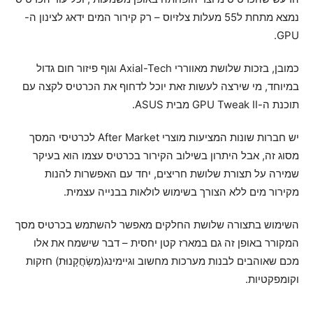
נמצא מתחת ל55 מעלות צלזיוס – רק קירור המים ידאג לצינון ה-
GPU.
כמובן, בזכות שלושת מאווררי Axial-Tech וגוף פיזור חום גדול
במיוחד, מי שירצה לעשות זאת יוכל לדחוף את הכרטיס לקצה עם
תוכנת ה-GPU Tweak II מבית ASUS.
יש חברות שונות המציעות מוצרי After Market לכרטיסי המסך
מסוג זה, אבל היתרון בשילוב הקירור בכרטיס עצמו הוא בעיקר
שמירה על תצורת שלושת חריצים, יחד עם האפשרות להנות
מקירור מים ללא הצורך בשימוש לולאות בבנייה עצמית.
השימוש בתצורה שלושת החלקים מאפשר להשתמש בכרטיס מסך
המקורר באופן זה גם במארז קטן יחסית – דבר שישמח את אלו
מכם שאוהבים לבנות מערכות מחשוב וגיימינג(מִשְׂחֲקָנוּת) חזקות
וקומפקטיות.