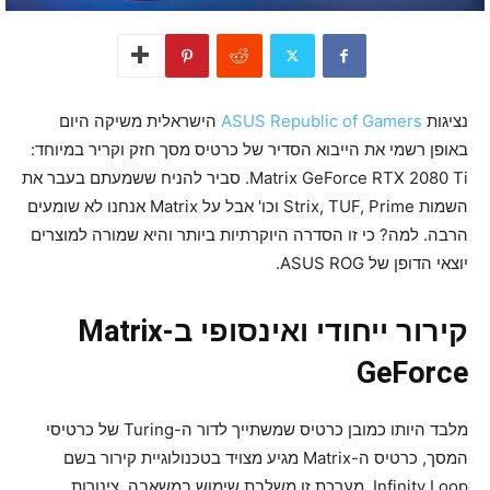
נציגות
ASUS Republic of Gamers
הישראלית משיקה היום
באופן רשמי את הייבוא הסדיר של כרטיס מסך חזק וקריר במיוחד:
Matrix GeForce RTX 2080 Ti. סביר להניח ששמעתם בעבר את
השמות Strix, TUF, Prime וכו' אבל על Matrix אנחנו לא שומעים
הרבה. למה? כי זו הסדרה היוקרתיות ביותר והיא שמורה למוצרים
יוצאי הדופן של ASUS ROG.
קירור ייחודי ואינסופי ב-Matrix
GeForce
מלבד היותו כמובן כרטיס שמשתייך לדור ה-Turing של כרטיסי
המסך, כרטיס ה-Matrix מגיע מצויד בטכנולוגיית קירור בשם
Infinity Loop. מערכת זו משלבת שימוש במשאבה, צינורות