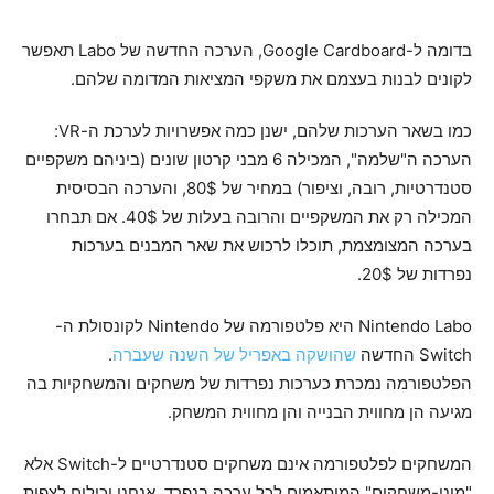
בדומה ל-Google Cardboard, הערכה החדשה של Labo תאפשר
לקונים לבנות בעצמם את משקפי המציאות המדומה שלהם.
כמו בשאר הערכות שלהם, ישנן כמה אפשרויות לערכת ה-VR:
הערכה ה"שלמה", המכילה 6 מבני קרטון שונים (ביניהם משקפיים
סטנדרטיות, רובה, וציפור) במחיר של 80$, והערכה הבסיסית
המכילה רק את המשקפיים והרובה בעלות של 40$. אם תבחרו
בערכה המצומצמת, תוכלו לרכוש את שאר המבנים בערכות
נפרדות של 20$.
Nintendo Labo היא פלטפורמה של Nintendo לקונסולת ה-
Switch החדשה
שהושקה באפריל של השנה שעברה
.
הפלטפורמה נמכרת כערכות נפרדות של משחקים והמשחקיות בה
מגיעה הן מחווית הבנייה והן מחווית המשחק.
המשחקים לפלטפורמה אינם משחקים סטנדרטיים ל-Switch אלא
"מיני-משחקים" המותאמים לכל ערכה בנפרד. אנחנו יכולים לצפות