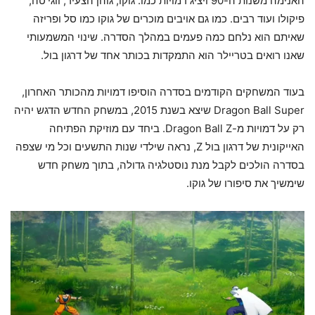
האנימה משנות ה-90 ויציג דמויות כמו: גוקו, גוהן הצעיר, ווגי'טה,
פיקולו ועוד רבים. כמו גם אויבים מוכרים של גוקו כמו סל ופריזה
שאיתם הוא נלחם כמה פעמים במהלך הסדרה. שינוי המשמעותי
שאנו רואים בטריילר הוא התמקדות בכותר אחד של דרגון בול.
בעוד המשחקים הקודמים בסדרה הוסיפו דמויות מהכותר האחרון,
Dragon Ball Super שיצא בשנת 2015, במשחק החדש הדגש יהיה
רק על דמויות מ-Dragon Ball Z. ביחד עם מוזיקת הפתיחה
האייקונית של דרגון בול Z, נראה שילדי שנות התשעים וכל מי שצפה
בסדרה הולכים לקבל מנת נוסטלגיה גדולה, בתוך משחק חדש
שימשיך את סיפורו של גוקו.