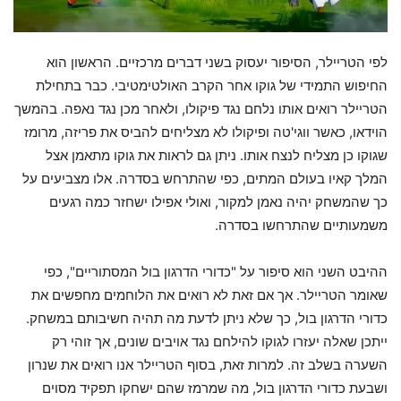
לפי הטריילר, הסיפור יעסוק בשני דברים מרכזיים. הראשון הוא
החיפוש התמידי של גוקו אחר הקרב האולטימטיבי. כבר בתחילת
הטריילר רואים אותו נלחם נגד פיקולו, ולאחר מכן נגד נאפה. בהמשך
הוידאו, כאשר ווגי'טה ופיקולו לא מצליחים להביס את פריזה, מרומז
שגוקו כן מצליח לנצח אותו. ניתן גם לראות את גוקו מתאמן אצל
המלך קאיו בעולם המתים, כפי שהתרחש בסדרה. אלו מצביעים על
כך שהמשחק יהיה נאמן למקור, ואולי אפילו ישחזר כמה רגעים
משמעותיים שהתרחשו בסדרה.
ההיבט השני הוא סיפור על "כדורי הדרגון בול המסתוריים", כפי
שאומר הטריילר. אך אם זאת לא רואים את הלוחמים מחפשים את
כדורי הדרגון בול, כך שלא ניתן לדעת מה תהיה חשיבותם במשחק.
ייתכן שאלה יעזרו לגוקו להילחם נגד אויבים שונים, אך זוהי רק
השערה בשלב זה. למרות זאת, בסוף הטריילר אנו רואים את שנרון
ושבעת כדורי הדרגון בול, מה שמרמז שהם ישחקו תפקיד מסוים