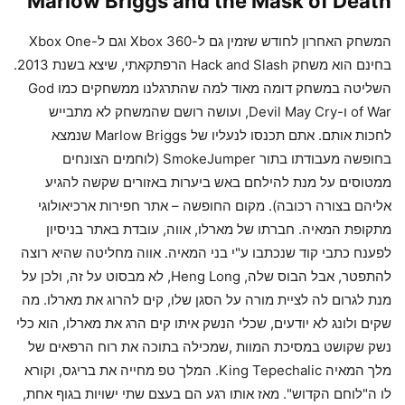
Marlow Briggs and the Mask of Death
המשחק האחרון לחודש שזמין גם ל-Xbox 360 וגם ל-Xbox One
בחינם הוא משחק Hack and Slash הרפתקאתי, שיצא בשנת 2013.
השליטה במשחק דומה מאוד למה שהתרגלנו ממשחקים כמו God
of War ו-Devil May Cry, ועושה רושם שהמשחק לא מתבייש
לחכות אותם. אתם תכנסו לנעליו של Marlow Briggs שנמצא
בחופשה מעבודתו בתור SmokeJumper (לוחמים הצונחים
ממטוסים על מנת להילחם באש ביערות באזורים שקשה להגיע
אליהם בצורה רכובה). מקום החופשה – אתר חפירות ארכיאולוגי
מתקופת המאיה. חברתו של מארלו, אווה, עובדת באתר בניסיון
לפענח כתבי קוד שנכתבו ע"י בני המאיה. אווה מחליטה שהיא רוצה
להתפטר, אבל הבוס שלה, Heng Long, לא מבסוט על זה, ולכן על
מנת לגרום לה לציית מורה על הסגן שלו, קים להרוג את מארלו. מה
שקים ולונג לא יודעים, שכלי הנשק איתו קים הרג את מארלו, הוא כלי
נשק שקושט במסיכת המוות ,שמכילה בתוכה את רוח הרפאים של
מלך המאיה King Tepechalic. המלך טפ מחייה את בריגס, וקורא
לו ה"לוחם הקדוש". מאז אותו רגע הם בעצם שתי ישויות בגוף אחת,