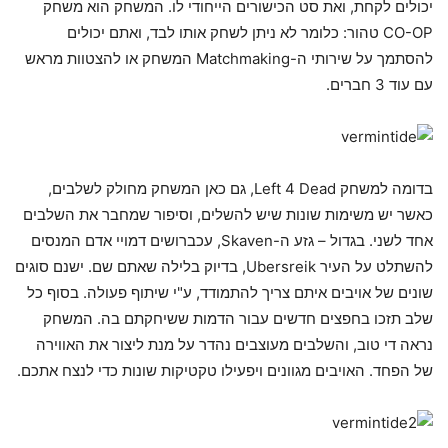
יכולים לקחת, ואת סט הכישורים הייחודי לו. המשחק הוא משחק
CO-OP טהור: כלומר לא ניתן לשחק אותו לבד, ואתם יכולים
להסתמך על שירותי ה-Matchmaking המשחק או להצטוות מראש
עם עוד 3 חברים.
בדומה למשחק Left 4 Dead, גם כאן המשחק מחולק לשלבים,
כאשר יש משימות שונות שיש להשלים, וסיפור שמחבר את השלבים
אחד לשני. בגדול – גזע ה-Skaven, עכברושים דמויי אדם המנסים
להשתלט על העיר Ubersreik, בדיוק בלילה שאתם שם. ישנם סוגים
שונים של אויבים איתם צריך להתמודד, ע"י שיתוף פעולה. בסוף כל
שלב תזכו בחפצים חדשים עבור הדמות ששיחקתם בה. המשחק
נראה די טוב, והשלבים מעוצבים נהדר על מנת ליצור את האווירה
של הפחד. האויבים מגוונים ויפעילו טקטיקות שונות כדי לנצח אתכם.