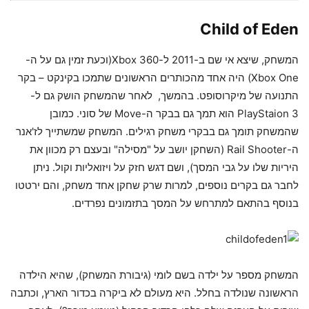
Child of Eden
המשחק, שיצא אי שם ב-2011 ל-Xbox 360(וכעת זמין גם על ה-
Xbox One) היה אחד מהכותרים הראשונים שתמכו בקינקט – בקר
התנועה של מיקרוסופט. בהמשך, לאחר שהמשחק הושק גם ל-
PlayStaion 3 הוא תמך גם בבקר ה-Move של סוני. כמובן
שהמשחק תומך גם בבקרי משחק רגילים. המשחק שמשתייך לז'אנר
ה-Rail Shooter (השחקן יושב על "מסילה" ובעצם רק מכוון את
היריות שלו על גבי המסך), ושם דגש חזק על ויזואליות וקול. ניתן
לחבר גם בקרים נוספים, למרות שרק שחקן אחד משחק, והם ירטטו
בנוסף בהתאם למתרחש על המסך בתזמונים נפרדים.
המשחק מספר על ילדה בשם לומי (גיבורת המשחק), שהיא הילדה
הראשונה שנולדה בחלל. היא מעולם לא ביקרה בכדור הארץ, וכתבה