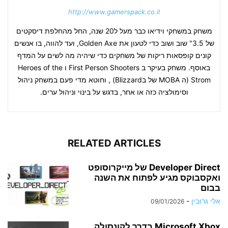
http://www.gamerspack.co.il
משחק במשחקי וידיאו כבר מעל ל20 שנה, החל מהחלפת דיסקטים
של 3.5" שוב ושוב כדי לטעון את Golden Axe, ועד להווה, בו אנשים
קונים קופסאות ריקות של משחקים כדי שיהיה מה לשים על המדף
באוסף. משחק בעיקר ב First Person Shooters ו Heroes of the
Strom (ה MOBA של בBlizzard) , וחוטא מדי פעם במשחק ניהול
וסימולציה כזה או אחר, בדגש על בינוי וניהול ערים.
RELATED ARTICLES
Developer Direct של מייקרוסופט
ואקסבוקס מגיע לפתוח את השנה
בבום
אלי גרובין
-
09/01/2026
Microsoft Xbox בדרך לקונסולה