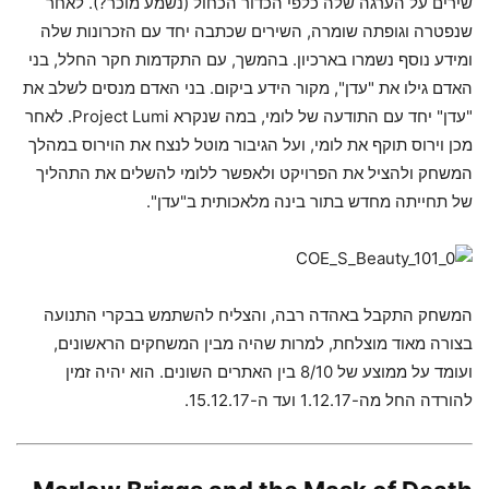
שירים על הערגה שלה כלפי הכדור הכחול (נשמע מוכר?). לאחר
שנפטרה וגופתה שומרה, השירים שכתבה יחד עם הזכרונות שלה
ומידע נוסף נשמרו בארכיון. בהמשך, עם התקדמות חקר החלל, בני
האדם גילו את "עדן", מקור הידע ביקום. בני האדם מנסים לשלב את
"עדן" יחד עם התודעה של לומי, במה שנקרא Project Lumi. לאחר
מכן וירוס תוקף את לומי, ועל הגיבור מוטל לנצח את הוירוס במהלך
המשחק ולהציל את הפרויקט ולאפשר ללומי להשלים את התהליך
של תחייתה מחדש בתור בינה מלאכותית ב"עדן".
המשחק התקבל באהדה רבה, והצליח להשתמש בבקרי התנועה
בצורה מאוד מוצלחת, למרות שהיה מבין המשחקים הראשונים,
ועומד על ממוצע של 8/10 בין האתרים השונים. הוא יהיה זמין
להורדה החל מה-1.12.17 ועד ה-15.12.17.