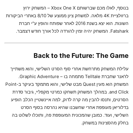
בנוסף, לאלו מכם שברשותם Xbox One X – המשחק ירוץ
ברזולציית 4K מלאה. למשחק ציון ממוצע של 8/10 באתרי הביקורות
השונות. הוא יצא בשנת 2016 לאחר שפותח והופץ ע"י חברת
Fatshark. המשחק יהיה זמין להורדה לכל אורך חודש דצמבר.
Back to the Future: The Game
עלילת המשחק מתרחשת אחרי סוף הסרט השלישי, והוא משתייך
לז'אנר שחברת Telltale מתמחה בו – Graphic Adventure.
המשחק הוא מעין Quest מבט שלישי, והוא מתמקד בעיקר ב-Point
and Click. במהלך המשחק תשחקו כמרטי מקפליי, גיבור סדרת
הסרטים, ותנסו להבין מה קרה לדוק, למה איינשטיין הכלב הופיע
בדלוריאן מעופפת אחרי שחשבנו שהיא נהרסה בסוף הסרט
השלישי, ועוד. כמובן שהמכונית המעופפת פה, ותוכלו לשלוט בה
בחלק מהסצינות במשחק.