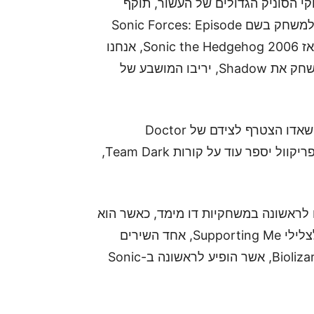
 ממשחקי הסוניק הגדולים של העשור, תוקף
במצב משחק נוסף אשר יהיה זמין בתור תוסף חינמי למשחק בשם Sonic Forces: Episode
Shadow. כמשחק הראשון בעל עלילה משמעותית מאז Sonic the Hedgehog 2006, אנחנו
זוכים לתוספת חדשה המהווה פריקוול לסיפור, ובה נשחק את Shadow, יריבו המושבע של
תוספת זו תספר רקע לעלילת המשחק ותסביר מדוע שאדו הצטרף לצידם של Doctor
Eggman ו-Infinite במשחק הקרב. בנוסף צויין כי הפריקוול יספר עוד על קורות Team Dark,
 לראשונה במשחקיות דו מימד, כאשר הוא
שורף את דרכו בגרסא חדשה של Green Hill Zone לצלילי Supporting Me, אחד השירים
שמתנגנים באחד מקרבות הבוס האיקוניים שלו, ה-Biolizard, אשר הופיע לראשונה ב-Sonic