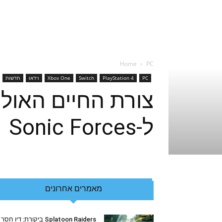
Home
PC
PC
PlayStation 4
Switch
Xbox One
וידאו
חדשות
צורת החיים האולט
ל-Sonic Forces
מאמרים אחרונים
Splatoon Raiders ביקורת: דיו חסר