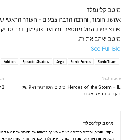
מיטב קלינפלד
אקשן, הומור, והרבה הרבה צבעים - העורך הראשי ש
פרנצ'ייזים. החל מסטאר וורז ועד פוקימון, דרך סוניק, 
מיטב יאהב את זה.
See Full Bio
Add on
Episode Shadow
Sega
Sonic Forces
Sonic Team
cle
Next article
Heroes of the Storm – IL: סיכום הטורניר ה-9 של
Destiny 2:
הקהילה הישראלית
מיטב קלינפלד
אקשן, הומור, והרבה הרבה צבעים - העורך הראשי של האתר שלנו מאוד אוה
מסטאר וורז ועד פוקימון, דרך סוניק, מריו, זלדה ולגו, אם זה צבעוני ואנרגטי