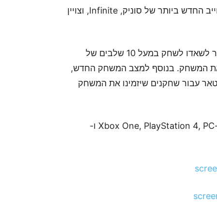
מקוביות בצבעי ניאון אדומים, אשר מאפיינים את האוייב החדש ביותר של סוניק, Infinite, וצויין
התוספת תכיל 3 שלבים חדשים של שאדו, וכן תאפשר לשאדו לשחק במעל 10 שלבים של
חק עם צאת המשחק. בנוסף למצב המשחק החדש,
ינה לדמות האווטאר עבור שחקנים שיזמינו את המשחק
המשחק Sonic Forces עתיד לצאת ב-7 לנובמבר ל-Xbox One, PlayStation 4, PC ו-