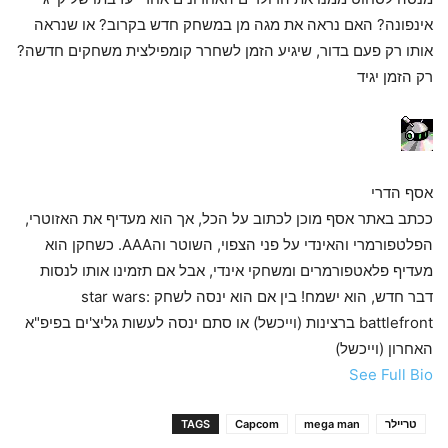
אינפונה? האם נראה את מגה מן במשחק חדש בקרוב? או שנראה
אותו רק פעם בדור, שיגיע הזמן לשחרר קומפילצית משחקים חדשה?
רק הזמן יגיד
אסף הדרי
ככתב באתר אסף מוכן לכתוב על הכל, אך הוא מעדיף את האזוטרי,
הפלטפורמרי והאינדי על פני הצפוי, השוטר והAAA. כשחקן הוא
מעדיף פלאטפורמרים ומשחקי אינדי, אבל אם תזמינו אותו לנסות
דבר חדש, הוא ישמח! בין אם הוא ינסה לשחק star wars:
battlefront ברצינות (וייכשל) או סתם ינסה לעשות גליצ'ים בפיפ"א
האחרון (וייכשל)
See Full Bio
טריילר
mega man
Capcom
TAGS