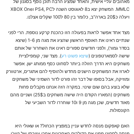
מאהובים עליי אישית, והאחד שמציג הרבה תוכן נוסף בסגנון של
MMLC. המשחק יצא ב8 לאוגוסט השנה לPS4, PC וXBOX One
ויעלה כ20$ בארה"ב, כלומר בין 80 ל100 שקלים אצלנו.
מצד אחד אפשר לראות בפעולה הזו כהכנת קרקע נוספת. הרי לפני
שנתיים ראינו את האוסף הראשון שהציג את מגה מן 1-6 (שיצא
בסדר גמור), ולפני חודשים ספורים ראינו את השחרור של אותם
שישה לסמארטפונים (
שיצא פשוט רע
). מצד שני, קומפילציית
משחקים היא הדרך הזולה ביותר לסחוט כסף ממותג ישן. אפשר
לארוז את המשחקים הישנים מחדש ולהוסיף להם אתגרים, ארטוורק
ומוזיקה, אבל בסופו של דבר זהו פורט לדור השמיני של משחקים
שלא בוצע בהם שום שינוי. במקרה הזה אנחנו מקבלים פחות
משחקים (המארז הקודם היה שישה משחקים ב25$) ושניים מהם
מאוד חדשים, שכן מגה מן 9 ו10 שוחררו לדור השביעי של
הקונסולות.
האם קאפקום מנסה לחדש עניין במפציץ הכחול? או שאולי היא
מנסה לסחוט ממנו את הדולרים האחרונים אחרי עזיבתו של קייג'י