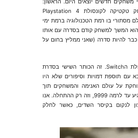
 משחקים חדשים יוצאים היום. הראשון:
Utawarerumono: Mask of Deception. משחק טקטיקה לקונסולת Playstation 4
 מסתורי בו רמת הטכנולוגיה ברמת ימי
חק הוא המשך למשחק קודם בסדרה עם אותו
בר להיות סדרה (שאני ממליץ בחום על
המשחק השני הוא Disgaea 5 Complete לקונסולת הSwitch. זה הכותר השישי בסדרת
Di שיצא כבר לקונסולת הPlaystation 4 ובא עם תוספת דמויות וסיפורים שלא היו
וחקת על עולם האנימה והמשחקים תוך
כדי משחקיות כיפית ומהירה שבה אין גבול וניתן להגיע עד לרמה 9999, וזה רק ההתחלה. אנו
ון לנקום בקיסר השדים, כאשר לחלק