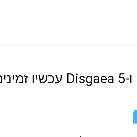
ReddIt
X
Facebook