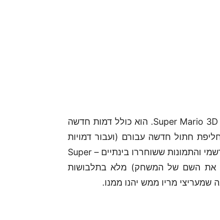
בנוסף יש לנו משחק חדש על ה-Wii U בשם Super Mario 3D World. הוא כולל דמות חדשה
 חליפת חתול חדשה עבורם (ועבור דמויות
נוספות) ללבוש. למעטה, אם נשפוט לפי הטריילר הרשמי והתמונות ששוחררו בינתיים – Super
תיש לכתוב את השם של המשחק) מלא בתלבושות
שמעריצי מריו ממש יהנו ממנו.