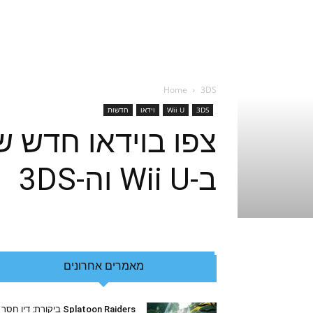
Home
3DS
3DS
Wii U
וידאו
חדשות
צפו בוידאו חדש 
ב-Wii U וה-3DS
מאמרים אחרונים
Splatoon Raiders ביקורת: דיו חסר