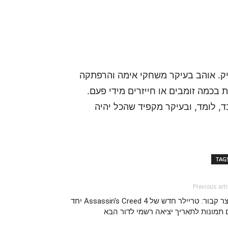
 של אתר GamersPack וגיימר ותיק. אוהב בעיקר משחקי אימה והרפתקה
 בכמה זומבים או חייזרים מידי פעם.
, לומד, ובעיקר מקפיד שהכל יהיה
TAG
Previous arti
אוצר קבור: טריילר חדש של Assassin's Creed 4 יחד
 תמונות לתאריך יציאה רשמי לדור הבא