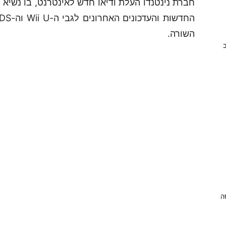
השורה.
ב
ניסה