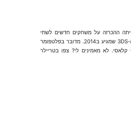
ייתה ההכרזה על משחקים חדשים לשתי
הקונסולות. ראשית יש לנו משחק Kirby חדש על ה-3DS שמגיע ב2014. מדובר בפלטפומר
קלאסי. לא מאמינים לי? צפו בטריילר