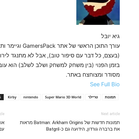
גיא יובל
עורך התוכן הראשי
(בעצם, כל דבר עם סיפור טוב), אבל לא מתנגד לירות
בזמן הפנוי (בין משחק למשחק ושלב לשלב) הוא עובד
מסודר ומצוחצח באתר.
See Full Bio
תמונות
טריילר
Super Mario 3D World
nintendo
Kirby
S
cle
Next article
תמונות חדשות של Batman: Arkham Origins מראות
את ברברה גורדון, הידועה גם כ-Batgril
עם