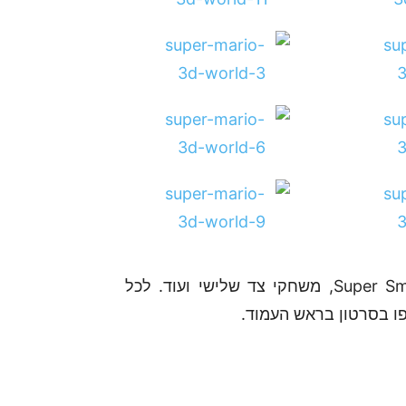
ישנן עוד חדשות על Super Smash Brothers U, Pikmin 3, משחקי צד שלישי ועוד. לכל
ו בסרטון בראש העמוד.