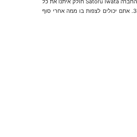
חברת נינטנדו העלת ודיאו חדש לאינטרנט, בו נשיא החברה Satoru Iwata חולק איתנו את כל
החדשות והעדכונים האחרונים לגבי ה-Wii U וה-3DS. אתם יכולים לצפות בו ממה אחרי סוף