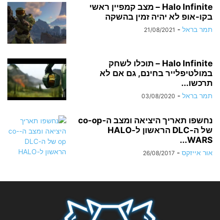
Halo Infinite – מצב קמפיין ראשי
בקו-אופ לא יהיה זמין בהשקה
תמר בראל
-
21/08/2021
Halo Infinite – תוכלו לשחק
במולטיפלייר בחינם, גם אם לא
תרכשו...
תמר בראל
-
03/08/2020
נחשפו תאריך היציאה ומצב ה-co-op
של ה-DLC הראשון ל-HALO
WARS...
אור אייזקס
-
26/08/2017