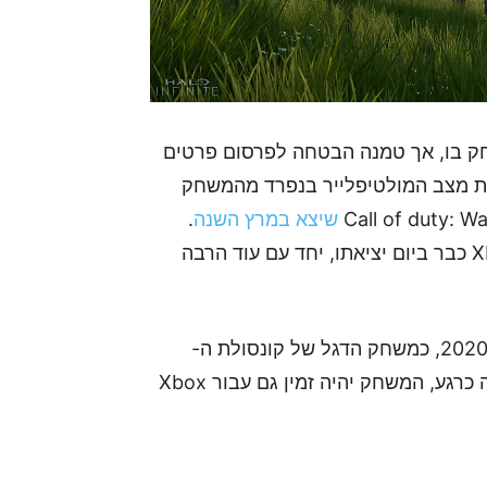
חק בו, אך טמנה הבטחה לפרסום פרטים
את מצב המולטיפלייר בנפרד מהמשחק
שיצא במרץ השנה
.
בנוסף, Halo Infinite יהיה כלול ב-Xbox Game Pass כבר ביום יציאתו, יחד עם עוד הרבה
Halo Infinite צפוי לצאת בחגים (נובמבר- דצמבר) 2020, כמשחק הדגל של קונסולת ה-
Xbox Series X, ואם אין לכם עניין בקונסולה החדשה כרגע, המשחק יהיה זמין גם עבור Xbox