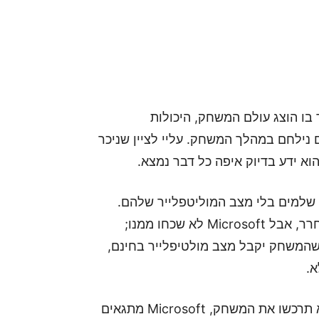
בו הוצג עולם המשחק, היכולות
 נילחם במהלך המשחק. עליי לציין שניכר
וא ידע בדיוק איפה כל דבר נמצא.
כבוד לקמפיין לשחקן יחיד, משחקי Halo לא שלמים בלי מצב המוליטפלייר שלהם.
אמנם לא ראינו את מצב המולטיפלייר בטריילר ששוחרר, אבל Microsoft לא שכחו ממנו;
המשחק יקבל מצב מולטיפלייר בחינם,
א.
בנוסף לכך שמצב המולטיפייר יהיה בחינם גם אם לא תרכשו את המשחק, Microsoft מתגאים