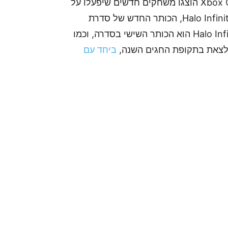
בשבוע שעבר, במסגרת תערוכת Xbox Games Showcase הוצגו משחקים חדשים שיפעלו על
הקונסולה החדשה Xbox Series X, ביניהם הכותר Halo Infinite, הכותר החדש של סדרת
משחקי הדגל של Microsoft. (השישי במספר), Halo Infinite הוא הכותר השישי בסדרה, וכמו
 לצאת בתקופת החגים השנה,
ביחד עם