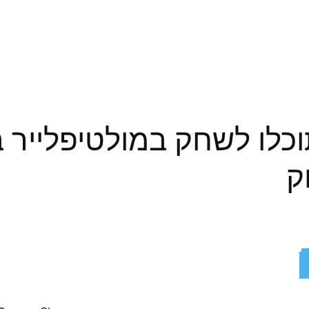
Halo Inf – תוכלו לשחק במולטיפל
ק
ReddIt
X
Facebook