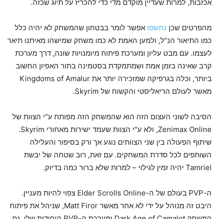
אכזבות, למרות שעדיין מוקדם מדי כדי להכריז על תיוג שכזה.
מהפרטים שכן
נחשפו
אפשר לומר בבטחון שהמשחק לא יהיה כלל
כמו התיאור הנ"ל, ולמען האמת לא כמו משחק שמישהו מאיתנו תיאר
לעצמו. עם מבט עליון ומערכת פיתוח מיומנויות שונה, דרך מערכת
קרב שאינה בזמן אמת ושמתמקדת בסטמינה בתור האפיון החשוב
ביותר, וכלה בגרפיקה שמזכירה יותר את Kingdoms of Amalur
מאשר לעולם הריאליסטי והקשוח של Skyrim.
הסיבה לשוני העצום הזה הוא שהמשחק הזה מפותח ע"י הצוות של
Zenimax Online, ולא ע"י הצוות שעמד ישירות מאחורי Skyrim.
שיתוף הפעולה בין שני הצוותים נוגע אך ורק בסיפור והעלילה
השותפים לכל סדרת המשחקים. עם זאת, רוב שטחה של יבשת
Tamriel יהיה זמין לגילוי – למרות שלא ברור כמה בדיוק.
ה-PVP בעולם של ה-Elder Scrolls Online צפוי להיות מעניין.
היבט זה מנוהל על ידי לא אחר מאשר Matt Firor, שניהל את פיתוח
המשחק Dark Age of Camalot ומערכת ה-PVP היחודית שלו. גם