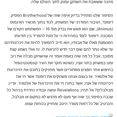
מהנה ששואבת את השחקן עמוק לתוך העולם שלה.
הסיפור שלנו מתחיל בדיוק איפה שזה של Brotherhood הפסיק.
דזמונד, הגיבור המודרני של המשחק, לכוד בתוך מכשיר האינמוס
(Animus), שם הוא פוגש את נבדק מס' 16 – המשתמש הקודם של
המכונה. דזמונד לומד במהירות כי על מנת להפריד בין תודעתו
המנופצת מאלו של אבותיו, הוא חייב להמשיך לחיות את זיכרונותיהם
עד שלא נותר להם שום דבר חדש להראות לו. זה אולי נשמע קצת
מסובך, אבל כל מה שזה באמת אומר זה שהשחקן מבלה את רוב
זמנו במשחק בתור אציו, כשהוא חוקר את העיר קונסטנטינופול
בחיפוש אחר חפצים מסתוריים אשר מחזיקים בתוכם את הזיכרונות
של אלטאיר. אז בעצם אנחנו משחקים את דזמונד אשר חי את
זיכרונותיו של אציו, אשר בתורו חי את הזיכרונות של אלטאיר. עדיין
מבולבלים? אל תהיו; Revelations עושה עבודה נהדרת בניהול כל
שכבה בסיפור,כך שזה אף פעם לא מרגיש לא במקום או מבלבל,
והנרטיב של כל דמות מוגדר היטב ומחזיק בכוחות עצמו.