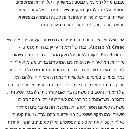
מבזבז מורל (המשמש כמטבע במשחקון) על יחידות ומחסומים
נוספים על מנת להדוף התקפה של טמפלרים על אחד בסיסיי
הגילדה ברחבי העיר. זו הסחת דעת קטנה ונחמדה מהמשחק
הראשי, אבל כזו שמהר מאוד מאבדת את קסמה.
אציו ואלטאיר אינם הדמויות היחידות עם סיפור רקע עשיר ביקום של
Assassin’s Creed. עברו של דזמונד עדיין בגדר תעלומה, ו-
Revelations מקווה לענות על חלק ממנה בעזרת כמה משימות
מיוחדות המתארות את האירועים המרכזיים בחייו. משימות אלה הן
לא יותר מאשר סיור מודרך דרך זיכרונותיו המנופצים של דזמונד, עם
כמה פאזלים בסיסיים, אבל גולת הכותרת האמיתית שלהם היא
הדרך בה הם מעוצבים. כל משימה מתוכננת סביב אירוע מרכזי בחייו
של דזמונד, והסביבה משתנה בהתאם לקיירנות שלו בכל קטע נתון.
לדוגמה, כשדזמונד נזכר בהגעתו לעיר לניו יורק, המסך סביבו
משתנה למקום חשוך ותעשייתי, מלא אורות מהבהבים ומוזיקה
פועמת, כמו חיקוי פשוט של המועדונים בהם עבד. נגיעות קטנות
כאלה הופכות את הקטעים הפשוטים הללו למעניינים יותר, ועוזרות