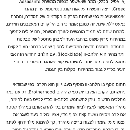
(או אפילו בכלל) ממה שאאשפר לצפות ממשחק Assassin’s
Creed. ריצה חופשית על גגות קונסטנטינופול עדיין מהנה
ואינטואיטיבית כפי שהיתה בפרקים הקודמים של הסדרה, ונותרה
כמעט ללא שינוי. זה כמובן אומר כי רוב הליקויים המעצבנים חוזרים,
ולמרות שהם לא תמיד מורגשים לאורך המשחק, הם יכולים להפוך
במהירות מרוץ פשוט ברחבי העיר למבחן מתסכל של סבלנות
והתמדה. תוספת חדשה המסייעת להפוך שינוע ברחבי העיר לקצת
יותר מהיר הוא הלהב-וו (Hookblade). עם הלהב החדש הזה אציו
מסוגל לטפס מהר יותר ולהשתמש קווי האומגה הפזורים ברחבי
העיר בכדי לעבור במהירות ובקלות בין הגגות.
תחום נוסף בו הלהב-וו מוסיף מעט גיוון הוא הקרב. כפי שבוודאי
ניחשתם, הקרב הוא בדיוק כפי שהיה ב-Brotherhood, רק עם כמה
מהלכים חדשים. ניתן להשתמש בלהב-וו בכדי לכייס בעת לחימה,
מהלך המאפשר לאציו לבזוז שומרים בלי להרוג אותם במהלך קטטה.
אם קרב מסוים נעשה קצת צפוף מדי, אציו יכולים כעת לשגר את
עצמו מעל שומר ולפצוח בריצה מהירה, כך להימנע מלהידחף לפינה
על ידי רודפיו. מהלכים חדשים אלה אולי נשמעים נהדר על הנייר,