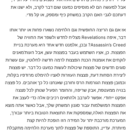
אבל למעשה הם לא מוסיפים כמעט שום דבר לקרב, ולא ישנו את
דעתכם לגבי האם הקרב במשחק כיף ומספק, או קל מדי.
אז אם גם הריצה החופשית וגם הלחימה נשארו פחות או יותר אותו
דבר, איפה Revelations מצליח לחדש ולשפר את החוויה של
Assassin’s Creed? ובכן, אלמנט חדש אחד היא מערכת בניית
הפצצות. כן, אציו השתמש בעבר בפצצות עשן, אבל העות'מאנים
לוקחים את אומנות הכנת הפצצות לרמה חדשה לחלוטין, עם עשרות
סוגים חדשים של פצצות שיכולות לעשות כמעט כל דבר. יש פצצות
ליצירת הסחות דעת, פצצות העוזרות לאציו להימלט מרודפיו בקלות,
וכמובן פצצות הגורמות הרס וחורבן שאנחנו כל כך אוהבים. כל פצצה
בנויה ממעטפת, אבק שריפה, והחומר הפעיל שנותן לכל פצצה
אפקט ייחודי. אפשר לערבב ולהתאים רכיבים אלה כדי לעצב את
הפצצות המושלמות עבור סגנון המשחק שלך, אבל כאשר אתה מוצא
את הפצצות האלה,שמספקות את התוצאות הטובות ביותר עבורך,
המערכת מורכבת יתר על המידה הזו הופכת להיות קצת
מיותרת. עדיין, התוספת של פצצות לתוך מערכת הלחימה מתקבלת