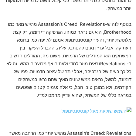
לדזמונד להרגיש קצת יותר מאשר כלי קיבול פשוט לדמויות העמוקות
יותר במשחק.
בנוסף לזה ש-Assassion’s Creed: Revelations מרגיש מאד כמו
Brotherhood, הוא גם נראה כמוהו. הגרפיקה די דומה, רק קצת
מלוטשת יותר, והעיר קונסטנטינופול אמנם לא יפה כמו ברומא
העתיקה, אבל עדיין נעים להסתכל עליה. ההבדל העיקרי בין
המשחקים הוא המודלים של הדמויות. משום מה, המודלים חדשים
ב- Revelationsנראים מוזר למדי ולעתים אף מכוערים ממש. זה לא
כל כך בעיה של הגרפיקה, אבל יותר של עיצוב הדמויות. פניו של
דזמונד, למשל, נראים ממש שונים מאיך שהם נראו במשחקים
הקודמים, ולא במובן טוב. חבל, כי אלה פגמים קטנים שפגועים
במראה כללי של המשחק, שהוא עדיין מהמם למדי.
Assassin’s Creed: Revelations מרגיש יותר כמו הרחבה מאשר