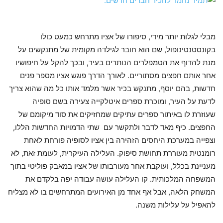
מבלי לגלות יותר מידי, סיפורו של אציו מתרחש כמעט כולו
בקונסטנטינופול, שם הוא חובר לגילדה מקומית של מתנקשים על
מנת להדוף את הטמפלרים הנותרים בעיר, ובכך להקל על חיפושיו
אחר אותם חפצים מסתוריים. לאורך הדרך פוגש אציו מספר פנים
חדשות, בהם יוסף, מתנקש בכיר אשר מלמד אותו כל מה שהוא צריך
לדעת על העיר, ומוכרת ספרים איטלקייה צעירה בשם סופיה
שעוזרת לו באיתור ספרים עתיקים שמחזיקים את סוד מיקומם של
החפצים. כיף מאד לדבר ולתקשר עם שתי הדמויות החדשות הללו,
וצפייה במערכת היחסים הזהירה בין אציו לסופיה פורחת לאחת
רומנטית מעוררת תחושת סיפוק. העלילה העיקרית, לעומת זאת, לא
מעניינת בכלל, ועוקבת אחר מעורבותו של אציו במאבק פוליטי בתוך
המשפחה המלכותית. קו העלילה עושה עבודה יפה בלקדם את
המשחק הלאה, אבל אף אחד מן האירועים המתרחשים בו לא מצליח
להאפיל על עלילות משנה.