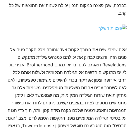
בברכה, שכן פצצה במקום הנכון יכולה לשנות את התוצאות של כל
קרב.
אלה שמרגישים את הצורך לקחת צעד אחורה מכל הקרב פנים אל
פנים הזה, ורוצים לבדוק את יכולתם כמנהיגי גילדת מתנקשים,
Revelations דואג גם לכם. בדיוק כמו ב-Brotherhood, אציו יכול
לגייס מתנקשים חדשים אל הגילדה המקומית ולשלוח אותם לכל
רחבי אירופה וצפון אפריקה בכדי להשלים משימות ספציפיות, ולאט
לאט לשחרר ערים אחרות משליטת הטמפלרים. משימות אלה גם
מחזקות את שורות הגילדה המקומית, מה שמאפשר לאציו לזמן
מתנקשים נוספים לצידו במצבים קשים. ניתן גם לחדד את כישורי
המנהיגות והאסטרטגיה שלכם בקנה מידה קטן יותר, תוך כדי הגנה
על בסיסי הגילדה המקומיים מפני התקפות הטמפלרים. מצב "הגנת
הבסיס" הזה הוא בעצם סוג של משחקון Tower-defense, בו אציו