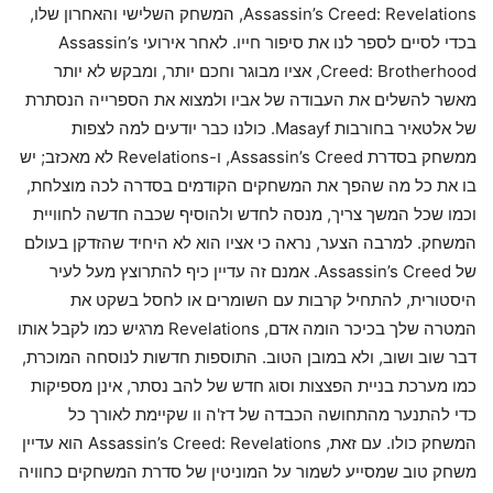
Assassin’s Creed: Revelations, המשחק השלישי והאחרון שלו,
בכדי לסיים לספר לנו את סיפור חייו. לאחר אירועי Assassin’s
Creed: Brotherhood, אציו מבוגר וחכם יותר, ומבקש לא יותר
מאשר להשלים את העבודה של אביו ולמצוא את הספרייה הנסתרת
של אלטאיר בחורבות Masayf. כולנו כבר יודעים למה לצפות
ממשחק בסדרת Assassin’s Creed, ו-Revelations לא מאכזב; יש
בו את כל מה שהפך את המשחקים הקודמים בסדרה לכה מוצלחת,
וכמו שכל המשך צריך, מנסה לחדש ולהוסיף שכבה חדשה לחוויית
המשחק. למרבה הצער, נראה כי אציו הוא לא היחיד שהזדקן בעולם
של Assassin’s Creed. אמנם זה עדיין כיף להתרוצץ מעל לעיר
היסטורית, להתחיל קרבות עם השומרים או לחסל בשקט את
המטרה שלך בכיכר הומה אדם, Revelations מרגיש כמו לקבל אותו
דבר שוב ושוב, ולא במובן הטוב. התוספות חדשות לנוסחה המוכרת,
כמו מערכת בניית הפצצות וסוג חדש של להב נסתר, אינן מספיקות
כדי להתנער מהתחושה הכבדה של דז'ה וו שקיימת לאורך כל
המשחק כולו. עם זאת, Assassin’s Creed: Revelations הוא עדיין
משחק טוב שמסייע לשמור על המוניטין של סדרת המשחקים כחוויה