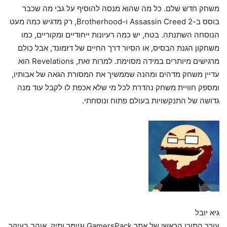
משחק חדש שלם. כל מה שהוא מנסה להוסיף על גבי מה שכבר
בוסס ב-Assassin Creed 2 ו-Brotherhood, רק מדגיש כמה מעט
הנוסחה השתנתה. בטח, יש כמה רעיונות ייחודיים ומקוריים, כמו
משחקון הגנת הבסיס, או הסיור דרך החיים של דזמונד, אבל כולם
מרגישים מיותרים במידה מסוימת. למרות זאת, Revelations הוא
עדיין משחק מדהים ומהנה שממשיך את המסורת הגאה של אבותיו,
ומספק חוויית משחק נהדרת לכל מי שלא אכפת לו לקבל עוד מנה
גדושה של התנקשויות בעולם פתוח ונוסחתי.
גיא יובל
עורך התוכן הראשי של אתר GamersPack וגיימר ותיק. אוהב בעיקר