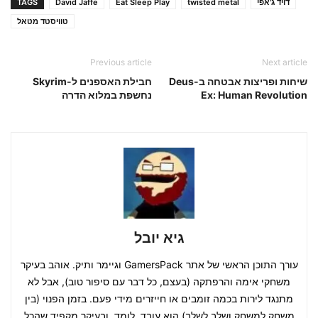
דויד ג'אפי
twisted metal
Eat Sleep Play
David Jaffe
TAGS
טוויסטד מטאל
Previous article
Next article
שיחות ופריצות אבטחה ב-Deus
חבילת האספנים ל-Skyrim
Ex: Human Revolution
נחשפת במלוא הדרה
גיא יובל
עורך התוכן הראשי של אתר GamersPack וגיימר ותיק. אוהב בעיקר
משחקי אימה והרפתקה (בעצם, כל דבר עם סיפור טוב), אבל לא
מתנגד לירות בכמה זומבים או חייזרים מידי פעם. בזמן הפנוי (בין
משחק למשחק ושלב לשלב) הוא עובד, לומד, ובעיקר מקפיד שהכל