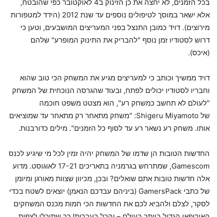
בכל הזמנים, לא יחצה את כן הזינוק ב4 לאוקטובר כפי שהובטח,
אלא ישאר במוסך לטיפולים נוספים עד שנת 2012 (הידד למטפורות
מירוצים). דויד כמובן התנצל בפני המעריצים המושבעים, וטען כי
דרוש לסטודיו זמן נוסף "להבריק את התינוק המופרע" שלהם
(איכס).
דויד ממשיך וכותב כי למעריצים מגיע את המשחק הכי טוב שהוא
וחבריו לסטודיו יכולים לפתח, ובעוד שהגרסה הנוכחית של המשחק
"לעולם לא תחשב כמשחק רע", הוא מצטט משפט חוכמה
של Shigeru Miyamoto: "משחק מתאחר רק מתאחר עד שמוציאים
אותו. משחק רע נשאר רע עד לסוף כל הזמנים". מילים כדורבנות.
החדשות הטובות הן שדמו של המשחק יהיה זמין לכל מי שיגיע לכנס
Gamescom, שמתרחש בגרמניה בתאריכים 17-21 לאוגוסט. מדוע
אלה חדשות טובות אתם שואלים? ובכן, מכיוון שצוות מאורגן ומיומן
של כתבי GamersPack (ביניהם עבדכם הנאמן) יוצאים לשטח בכדי
לסקר, לצלם ולהביא לכם את החדשות הכי חמות מכנס המשחקים
האירופאי הגדול ביותר בעולם – והכל בעברית! כך שתוכלו לצפות