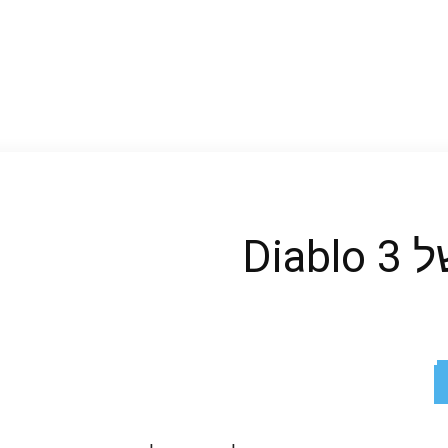
ReddIt
X
Facebook