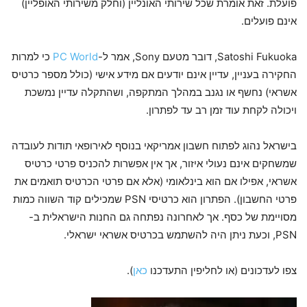
פועלת. זאת אומרת שכל שירותי האונליין (וחלק משירותי האופליין)
אינם פועלים.
Satoshi Fukuoka, דובר מטעם Sony, אמר ל-
PC World
כי למרות
החקירה בעניין, עדיין אינם יודעים אם מידע אישי (כולל מספר כרטיס
אשראי) נחשף או נגנב במהלך המתקפה, ושהתקלה עדיין נמשכת
ויכולה לקחת עוד זמן רב עד לפתרון.
בישראל נהוג לפתוח חשבון אמריקאי בנוסף לאירופאי תודות לעובדה
שמשחקים אינם נעולי איזור, אך אין אפשרות להכניס פרטי כרטיס
אשראי, אפילו אם הוא בינלאומי (אלא אם פרטי הכרטיס תואמים את
פרטי החשבון). הפתרון הוא כרטיסי PSN שמכילים קוד השווה כמות
מסויימת של כסף. אך לאחרונה נפתחה גם החנות הישראלית ב-
PSN, וכעת ניתן היה להשתמש בכרטיס אשראי ישראלי.
צפו לעדכונים (או לחליפין התעדכנו
כאן
).