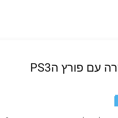
ReddIt
X
Facebook