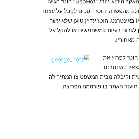
לאחר שלושה חודשים ארוכים, חברת הענק Sony וההאקר הידוע ג'ורג "GeoHot" הוטז הגיעו
ק מהפשרה, הוטז הסכים לקבל על עצמו
צו מניעה תמידי האוסר הפצה של שיטות פריצה לPS3 באינטרנט. הוטז עדיין טוען שלא עשה
ן לגרום בעיות למשתמשים או להקל על
 מאחוריו.
הוטז לפרוץ את
ף פרסם את ממצאיו באינטרנט.
 תביעה משפטית וקיבלה מבית המשפט צו המתיר לה
תיעוד האתר בו פורסמה הפריצה,