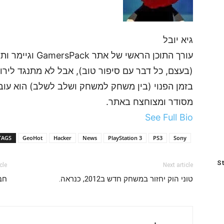
גיא יובל
עורך התוכן הראשי
(בעצם, כל דבר עם סיפור טוב), אבל לא מתנגד לירות
בזמן הפנוי (בין משחק למשחק ושלב לשלב) הוא עובד
מסודר ומצוחצח באתר.
See Full Bio
TAGS
GeoHot
Hacker
News
PlayStation 3
PS3
Sony
St
cle
Next article
טוני הוק יחזור במשחק חדש ב2012, כנראה.
חבי