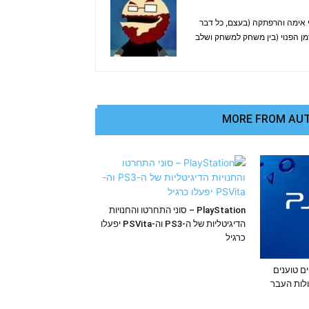
. אוהב בעיקר משחקי אימה והרפתקה (בעצם, כל דבר
זמן הפנוי (בין משחק למשחק ושלב
MORE FROM AU
PlayStation – סוני התחרטו והחנויות
הדיגיטליות של ה-PS3 וה-PSVita יפעלו
כרגיל
Pl – דיווחים טוענים
ולות העבר