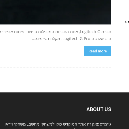
St
חברת Logitech G, אחת החברות המובילות בייצור ופיתוח 
הדג שלה, ה-Logitech G Pro: מקלדת גיימינג...
Read more
ABOUT US
גיימרספאק זה אתר המוקדש כולו למשחקי מחשב,, משחקי וידאו,