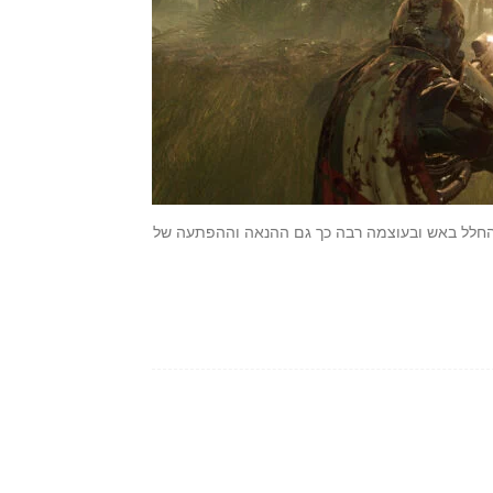
 הגיבורים בעולם של Helldivers 2 מוטחים מהחלל באש ובעוצמה רבה כך גם ההנאה וההפתעה של