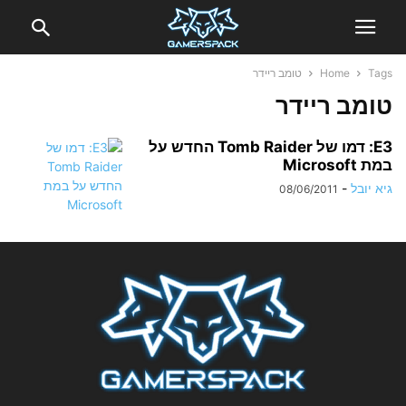
Tags
Home
טומב ריידר
טומב ריידר
E3: דמו של Tomb Raider החדש על
במת Microsoft
גיא יובל
-
08/06/2011